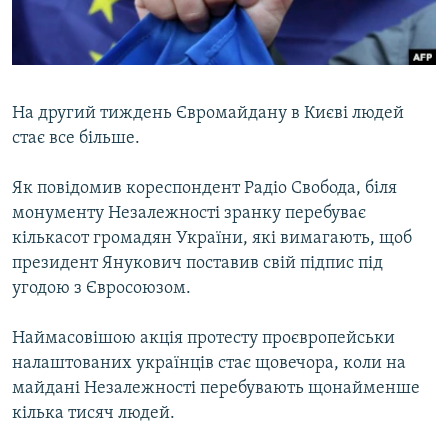
ВІДЕОУРОКИ «ELIFBE»
Русский
СВІДЧЕННЯ ОКУПАЦІЇ
Qırımtatar
УКРАЇНСЬКА ПРОБЛЕМА КРИМУ
На другий тиждень Євромайдану в Києві людей
ДОЛУЧАЙСЯ!
ІНФОГРАФІКА
стає все більше.
Як повідомив кореспондент Радіо Свобода, біля
монументу Незалежності зранку перебуває
Усі сайти RFE/RL
кількасот громадян України, які вимагають, щоб
президент Янукович поставив свій підпис під
угодою з Євросоюзом.
Наймасовішою акція протесту проєвропейськи
налаштованих українців стає щовечора, коли на
майдані Незалежності перебувають щонайменше
кілька тисяч людей.