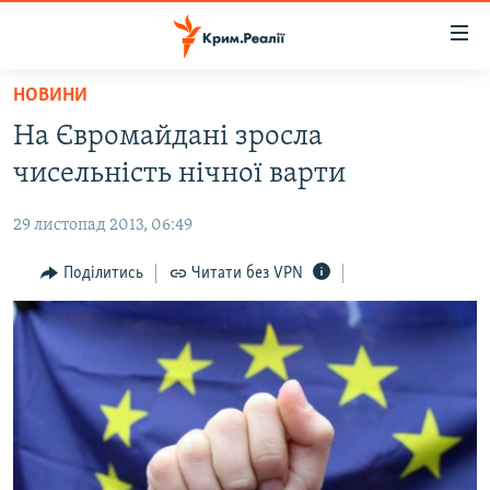
Доступність
посилання
Перейти
НОВИНИ
до
НОВИНИ
На Євромайдані зросла
основного
ВОДА.КРИМ
матеріалу
чисельність нічної варти
ВІДЕО ТА ФОТО
Перейти
до
29 листопад 2013, 06:49
ПОЛІТИКА
основної
БЛОГИ
Поділитись
Читати без VPN
навігації
Перейти
ПОГЛЯД
до
ІНТЕРВ'Ю
пошуку
ВСЕ ЗА ДЕНЬ
СПЕЦПРОЕКТИ
ЯК ОБІЙТИ БЛОКУВАННЯ
ДЕПОРТАЦІЯ