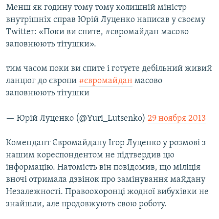
Менш як годину тому тому колишній міністр
внутрішніх справ Юрій Луценко написав у своєму
Twitter: «Поки ви спите, #євромайдан масово
заповнюють тітушки».
тим часом поки ви спите і готуєте дебільний живий
ланцюг до європи
#євромайдан
масово
заповнюють тітушки
— Юрій Луценко (@Yuri_Lutsenko)
29 ноября 2013
Комендант Євромайдану Ігор Луценко у розмові з
нашим кореспондентом не підтвердив цю
інформацію. Натомість він повідомив, що міліція
вночі отримала дзвінок про замінування майдану
Незалежності. Правоохоронці жодної вибухівки не
знайшли, але продовжують свою роботу.