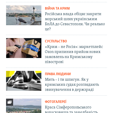
ВІЙНА ТА КРИМ
Російська влада обіцяє закрити
морський шлях українським
БпЛА до Севастополя. Чи реально
це?
СУСПІЛЬСТВО
«Крим – не Росія»: маркетплейс
Ozon припинив прийом нових
замовлень на Кримському
півострові
ПРАВА ЛЮДИНИ
Мить – і ти шпигун. Як у
кримських судах розглядають
звинувачення в держзраді
ФОТОГАЛЕРЕЇ
Краса Сімферопольського
водосховища та занедбаність