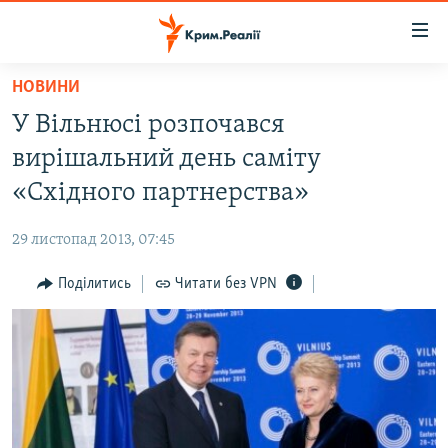
Доступність
посилання
Перейти
НОВИНИ
до
НОВИНИ
У Вільнюсі розпочався
основного
ВОДА.КРИМ
матеріалу
вирішальний день саміту
ВІДЕО ТА ФОТО
Перейти
«Східного партнерства»
до
ПОЛІТИКА
основної
29 листопад 2013, 07:45
БЛОГИ
навігації
Перейти
Поділитись
Читати без VPN
ПОГЛЯД
до
ІНТЕРВ'Ю
пошуку
ВСЕ ЗА ДЕНЬ
СПЕЦПРОЕКТИ
ЯК ОБІЙТИ БЛОКУВАННЯ
ДЕПОРТАЦІЯ