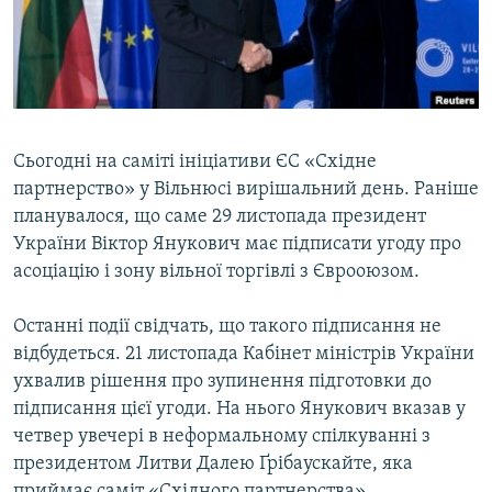
ВІДЕОУРОКИ «ELIFBE»
Русский
СВІДЧЕННЯ ОКУПАЦІЇ
Qırımtatar
УКРАЇНСЬКА ПРОБЛЕМА КРИМУ
ДОЛУЧАЙСЯ!
ІНФОГРАФІКА
Cьогодні на саміті ініціативи ЄС «Східне
партнерство» у Вільнюсі вирішальний день. Раніше
планувалося, що саме 29 листопада президент
Усі сайти RFE/RL
України Віктор Янукович має підписати угоду про
асоціацію і зону вільної торгівлі з Єврооюзом.
Останні події свідчать, що такого підписання не
відбудеться. 21 листопада Кабінет міністрів України
ухвалив рішення про зупинення підготовки до
підписання цієї угоди. На нього Янукович вказав у
четвер увечері в неформальному спілкуванні з
президентом Литви Далею Ґрібаускайте, яка
приймає саміт «Східного партнерства».