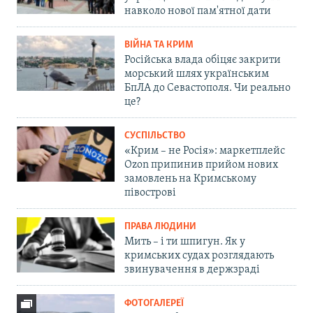
навколо нової пам'ятної дати
ВІЙНА ТА КРИМ
Російська влада обіцяє закрити
морський шлях українським
БпЛА до Севастополя. Чи реально
це?
СУСПІЛЬСТВО
«Крим – не Росія»: маркетплейс
Ozon припинив прийом нових
замовлень на Кримському
півострові
ПРАВА ЛЮДИНИ
Мить – і ти шпигун. Як у
кримських судах розглядають
звинувачення в держзраді
ФОТОГАЛЕРЕЇ