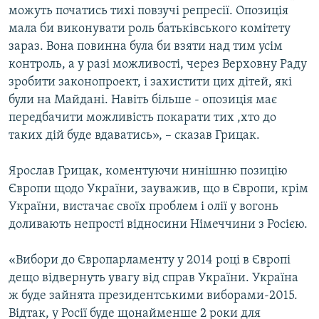
можуть початись тихі повзучі репресії. Опозиція
мала би виконувати роль батьківського комітету
зараз. Вона повинна була би взяти над тим усім
контроль, а у разі можливості, через Верховну Раду
зробити законопроект, і захистити цих дітей, які
були на Майдані. Навіть більше - опозиція має
передбачити можливість покарати тих ,хто до
таких дій буде вдаватись», – сказав Грицак.
Ярослав Грицак, коментуючи нинішню позицію
Європи щодо України, зауважив, що в Європи, крім
України, вистачає своїх проблем і олії у вогонь
доливають непрості відносини Німеччини з Росією.
«Вибори до Європарламенту у 2014 році в Європі
дещо відвернуть увагу від справ України. Україна
ж буде зайнята президентськими виборами-2015.
Відтак, у Росії буде щонайменше 2 роки для