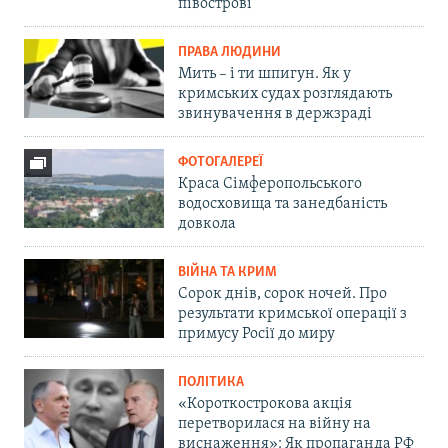
півострові
ПРАВА ЛЮДИНИ
Мить – і ти шпигун. Як у
кримських судах розглядають
звинувачення в держзраді
ФОТОГАЛЕРЕЇ
Краса Сімферопольського
водосховища та занедбаність
довкола
ВІЙНА ТА КРИМ
Сорок днів, сорок ночей. Про
результати кримської операції з
примусу Росії до миру
ПОЛІТИКА
«Короткострокова акція
перетворилася на війну на
виснаження»: Як пропаганда РФ