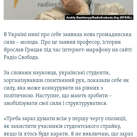
ВІДЕОУРОКИ «ELIFBE»
Русский
СВІДЧЕННЯ ОКУПАЦІЇ
Qırımtatar
УКРАЇНСЬКА ПРОБЛЕМА КРИМУ
В Україні нині про себе заявила нова громадянська
ДОЛУЧАЙСЯ!
ІНФОГРАФІКА
сила – молодь. Про це заявив професор, історик
Ярослав Грицак під час інтернет-марафону на сайті
Радіо Свобода.
Усі сайти RFE/RL
За словами науковця, українські студенти,
зорганізувавши спонтанний рух, показали себе як
силу, яка може конкурувати на рівних з
політичною. Наступне, що мають зробити –
змобілізувати свої сили і структуруватися.
«Треба зараз думати всім у першу чергу опозиції,
як захистити учасників студентського страйку,
якщо їх хтось буде карати. Я не виключаю, що зараз