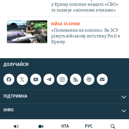
у Криму пояснює невдачі «СВО»
та залякує «мінними атаками»
ВІЙНА ТА КРИМ
«Полювання на колони». Як ЗСУ
ріжуть військову логістику Росії в
Криму
ДОЛУЧАЙСЯ!
ПІДТРИМКА
ІНФО
© Крим.Реалії, 2026 | Усі права застережено.
КТА
РУС