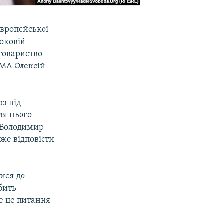
європейської
роковій
втовариство
КМА Олексій
з під
ля нього
ї Володимир
же відповісти
ися до
бить
се це питання