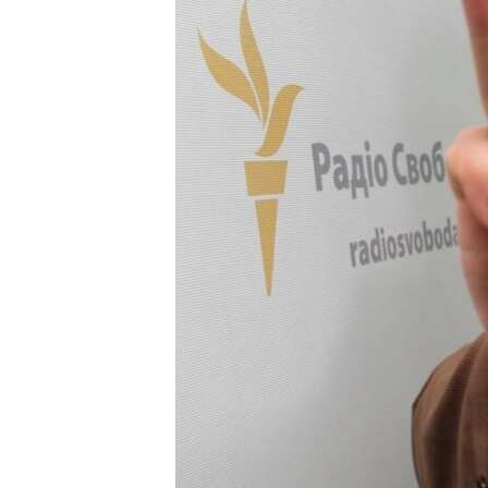
ВІДЕОУРОКИ «ELIFBE»
СВІДЧЕННЯ ОКУПАЦІЇ
УКРАЇНСЬКА ПРОБЛЕМА КРИМУ
ІНФОГРАФІКА