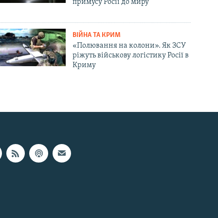
примусу Росії до миру
ВІЙНА ТА КРИМ
«Полювання на колони». Як ЗСУ
ріжуть військову логістику Росії в
Криму