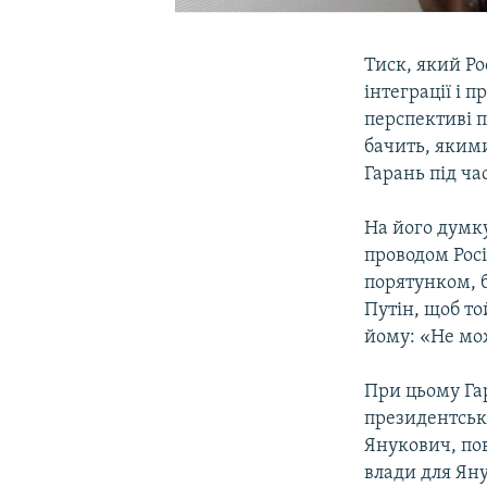
Тиск, який Ро
інтеграції і 
перспективі п
бачить, якими
Гарань під ча
На його думк
проводом Росі
порятунком, б
Путін, щоб то
йому: «Не мож
При цьому Га
президентськи
Янукович, пов
влади для Яну