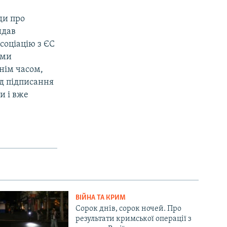
ди про
идав
соціацію з ЄС
ими
нім часом,
ід підписання
и і вже
ВІЙНА ТА КРИМ
Сорок днів, сорок ночей. Про
результати кримської операції з