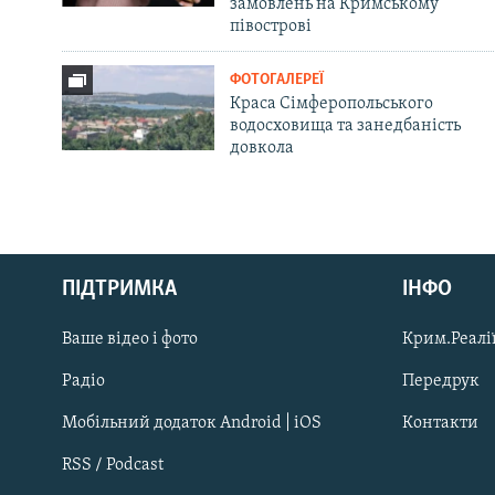
замовлень на Кримському
півострові
ФОТОГАЛЕРЕЇ
Краса Сімферопольського
водосховища та занедбаність
довкола
Русский
ПІДТРИМКА
ІНФО
Qırımtatar
Ваше відео і фото
Крим.Реалії
ДОЛУЧАЙСЯ!
Радіо
Передрук
Мобільний додаток Android | iOS
Контакти
RSS / Podcast