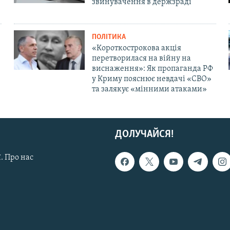
звинувачення в держзраді
ПОЛІТИКА
«Короткострокова акція
перетворилася на війну на
виснаження»: Як пропаганда РФ
у Криму пояснює невдачі «СВО»
та залякує «мінними атаками»
ДОЛУЧАЙСЯ!
. Про нас