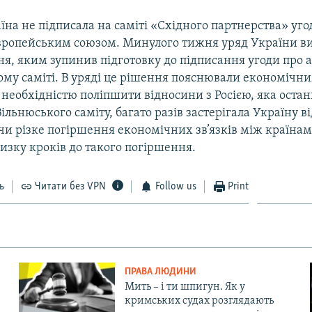
їна не підписала на саміті «Східного партнерства» уго
Європейським союзом. Минулого тижня уряд України в
я, яким зупинив підготовку до підписання угоди про а
ому саміті. В уряді це рішення пояснювали економічн
необхідністю поліпшити відносини з Росією, яка остан
ільнюського саміту, багато разів застерігала Україну в
чи різке погіршення економічних зв’язків між країнам
изку кроків до такого погіршення.
ь
Читати без VPN
Follow us
Print
ПРАВА ЛЮДИНИ
Мить – і ти шпигун. Як у
кримських судах розглядають