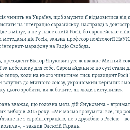
сія чинить на Україну, щоб змусити її відмовитися від 
пристати на інтеграцію євразійську, насправді в довгост
іде в мінус, а не у плюс самій Росії, бо європейське спі
 методами діє Росія, заявив професор політології НаУ
с інтернет-марафону на Радіо Свобода.
у, президент Віктор Янукович усе ж вважає Митний сою
ї за небезпеку для себе. Євромайдани ж по суті стали д
о тепер, коли на нього чинитиме тиск президент Росі
й вступив до Митного союзу, український керівник змо
у цього зробити, ви ж бачите, як люди виступили».
рань вважає, що головна мета дій Януковича – втримат
х виборів 2015 року. «Ми маємо зрозуміти: все, що ро
’язане не з євроінтеграцією, не з дружбою з Росією – в
ковича», – заявив Олексій Гарань.