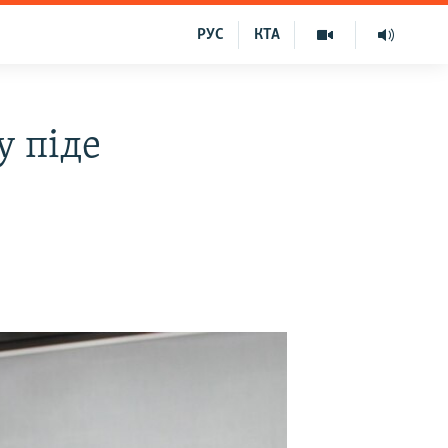
РУС
КТА
у піде