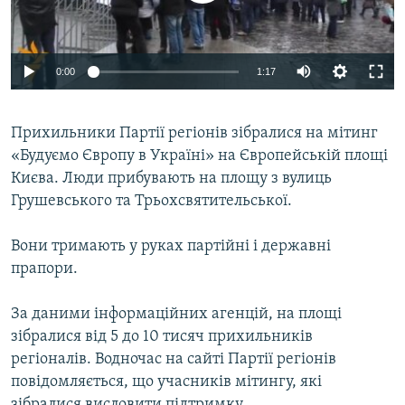
ВІДЕОУРОКИ «ELIFBE»
Русский
СВІДЧЕННЯ ОКУПАЦІЇ
Qırımtatar
0:00
1:17
УКРАЇНСЬКА ПРОБЛЕМА КРИМУ
ДОЛУЧАЙСЯ!
ІНФОГРАФІКА
Прихильники Партії регіонів зібралися на мітинг
«Будуємо Європу в Україні» на Європейській площі
Києва. Люди прибувають на площу з вулиць
Усі сайти RFE/RL
Грушевського та Трьохсвятительської.
Вони тримають у руках партійні і державні
прапори.
За даними інформаційних агенцій, на площі
зібралися від 5 до 10 тисяч прихильників
регіоналів. Водночас на сайті Партії регіонів
повідомляється, що учасників мітингу, які
зібралися висловити підтримку