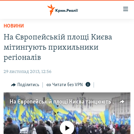
Доступність
посилання
Перейти
НОВИНИ
до
НОВИНИ
На Європейській площі Києва
основного
ВОДА.КРИМ
матеріалу
мітингують прихильники
ВІДЕО ТА ФОТО
Перейти
регіоналів
до
ПОЛІТИКА
основної
29 листопад 2013, 12:56
БЛОГИ
навігації
Перейти
Поділитись
Читати без VPN
ПОГЛЯД
до
ІНТЕРВ'Ю
пошуку
На Європейській площі Києва танцюють «регіони»
ВСЕ ЗА ДЕНЬ
СПЕЦПРОЕКТИ
No media source currently available
ЯК ОБІЙТИ БЛОКУВАННЯ
ДЕПОРТАЦІЯ