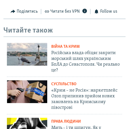
Поділитись
Читати без VPN
Follow us
Читайте також
ВІЙНА ТА КРИМ
Російська влада обіцяє закрити
морський шлях українським
БпЛА до Севастополя. Чи реально
це?
СУСПІЛЬСТВО
«Крим – не Росія»: маркетплейс
Ozon припинив прийом нових
замовлень на Кримському
півострові
ПРАВА ЛЮДИНИ
Мить – і ти шпигун. Як у