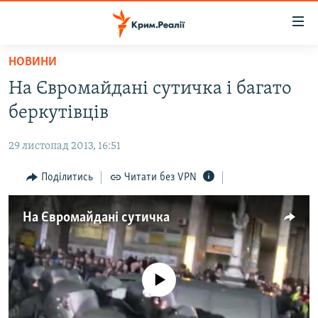
Доступність
посилання
Перейти
НОВИНИ
до
НОВИНИ
На Євромайдані сутичка і багато
основного
ВОДА.КРИМ
матеріалу
беркутівців
ВІДЕО ТА ФОТО
Перейти
до
29 листопад 2013, 16:51
ПОЛІТИКА
основної
БЛОГИ
Поділитись
Читати без VPN
навігації
Перейти
ПОГЛЯД
до
На Євромайдані сутичка
ІНТЕРВ'Ю
пошуку
ВСЕ ЗА ДЕНЬ
СПЕЦПРОЕКТИ
No media source currently available
ЯК ОБІЙТИ БЛОКУВАННЯ
ДЕПОРТАЦІЯ