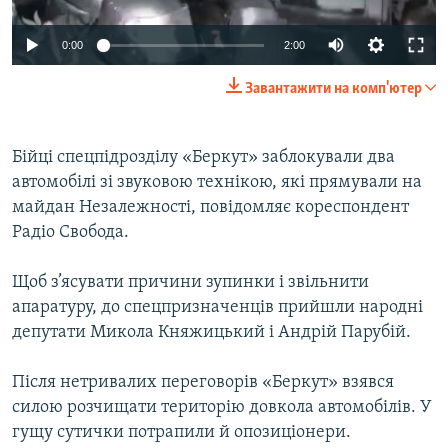
ВІДЕОУРОКИ «ELIFBE»
Русский
0:00
2:00
СВІДЧЕННЯ ОКУПАЦІЇ
Qırımtatar
Завантажити на комп'ютер
УКРАЇНСЬКА ПРОБЛЕМА КРИМУ
ДОЛУЧАЙСЯ!
ІНФОГРАФІКА
Бійці спецпідрозділу «Беркут» заблокували два
автомобілі зі звуковою технікою, які прямували на
майдан Незалежності, повідомляє кореспондент
Усі сайти RFE/RL
Радіо Свобода.
Щоб з’ясувати причини зупинки і звільнити
апаратуру, до спецпризначенців прийшли народні
депутати Микола Княжицький і Андрій Парубій.
Після нетривалих переговорів «Беркут» взявся
силою розчищати територію довкола автомобілів. У
гущу сутички потрапили й опозиціонери.