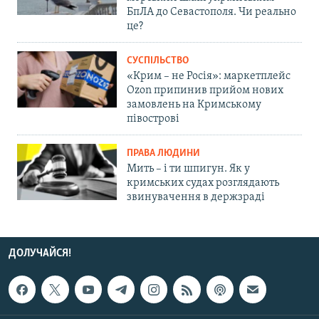
БпЛА до Севастополя. Чи реально
це?
СУСПІЛЬСТВО
«Крим – не Росія»: маркетплейс
Ozon припинив прийом нових
замовлень на Кримському
півострові
ПРАВА ЛЮДИНИ
Мить – і ти шпигун. Як у
кримських судах розглядають
звинувачення в держзраді
ДОЛУЧАЙСЯ!