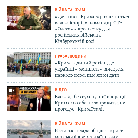
ВІЙНА ТА КРИМ
«Для них із Кримом розпочнеться
важка історія»: командир ОТУ
«Одеса» – про пастку для
російських військ на
Кінбурнській косі
ПРАВА ЛЮДИНИ
«Крим – єдиний регіон, де
українці – меншість»: дискусія
навколо нової пам'ятної дати
ВІДЕО
Блокада без сухопутної операції:
Крим сам себе не заправить і не
прогодує | Крим.Реалії
ВІЙНА ТА КРИМ
Російська влада обіцяє закрити
морський шлях українським