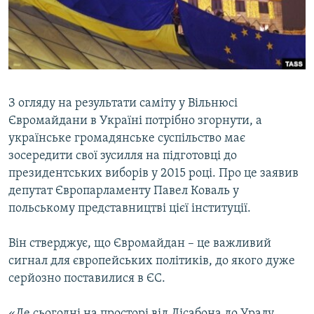
ВІДЕОУРОКИ «ELIFBE»
Русский
СВІДЧЕННЯ ОКУПАЦІЇ
Qırımtatar
УКРАЇНСЬКА ПРОБЛЕМА КРИМУ
ДОЛУЧАЙСЯ!
ІНФОГРАФІКА
З огляду на результати саміту у Вільнюсі
Євромайдани в Україні потрібно згорнути, а
українське громадянське суспільство має
Усі сайти RFE/RL
зосередити свої зусилля на підготовці до
президентських виборів у 2015 році. Про це заявив
депутат Європарламенту Павел Коваль у
польському представництві цієї інституції.
Він стверджує, що Євромайдан – це важливий
сигнал для європейських політиків, до якого дуже
серйозно поставилися в ЄС.
«Де сьогодні на просторі від Лісабона до Уралу