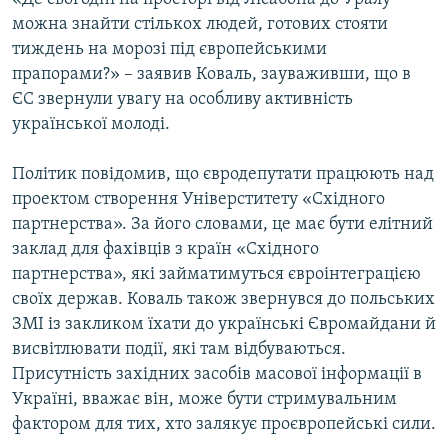
можна знайти стількох людей, готових стояти
тиждень на морозі під європейськими
прапорами?» – заявив Коваль, зауваживши, що в
ЄС звернули увагу на особливу активність
української молоді.
Політик повідомив, що євродепутати працюють над
проектом створення Універститету «Східного
партнерства». За його словами, це має бути елітний
заклад для фахівців з країн «Східного
партнерства», які займатимуться євроінтеграцією
своїх держав. Коваль також звернувся до польських
ЗМІ із закликом їхати до українські Євромайдани й
висвітлювати події, які там відбуваються.
Присутність західних засобів масової інформації в
Україні, вважає він, може бути стримувальним
фактором для тих, хто залякує проєвропейські сили.