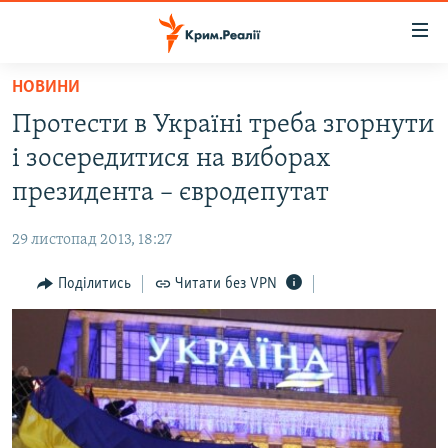
Доступність
посилання
Перейти
НОВИНИ
до
НОВИНИ
Протести в Україні треба згорнути
основного
ВОДА.КРИМ
матеріалу
і зосередитися на виборах
ВІДЕО ТА ФОТО
Перейти
президента – євродепутат
до
ПОЛІТИКА
основної
29 листопад 2013, 18:27
БЛОГИ
навігації
Перейти
Поділитись
Читати без VPN
ПОГЛЯД
до
ІНТЕРВ'Ю
пошуку
ВСЕ ЗА ДЕНЬ
СПЕЦПРОЕКТИ
ЯК ОБІЙТИ БЛОКУВАННЯ
ДЕПОРТАЦІЯ