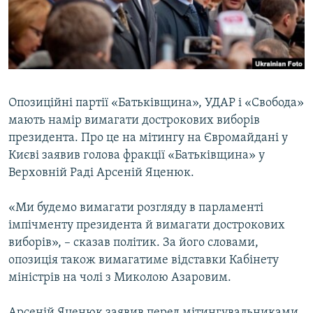
ВІДЕОУРОКИ «ELIFBE»
Русский
СВІДЧЕННЯ ОКУПАЦІЇ
Qırımtatar
УКРАЇНСЬКА ПРОБЛЕМА КРИМУ
ДОЛУЧАЙСЯ!
ІНФОГРАФІКА
Опозиційні партії «Батьківщина», УДАР і «Свобода»
мають намір вимагати дострокових виборів
президента. Про це на мітингу на Євромайдані у
Усі сайти RFE/RL
Києві заявив голова фракції «Батьківщина» у
Верховній Раді Арсеній Яценюк.
«Ми будемо вимагати розгляду в парламенті
імпічменту президента й вимагати дострокових
виборів», – сказав політик. За його словами,
опозиція також вимагатиме відставки Кабінету
міністрів на чолі з Миколою Азаровим.
Арсеній Яценюк заявив перед мітингувальниками,