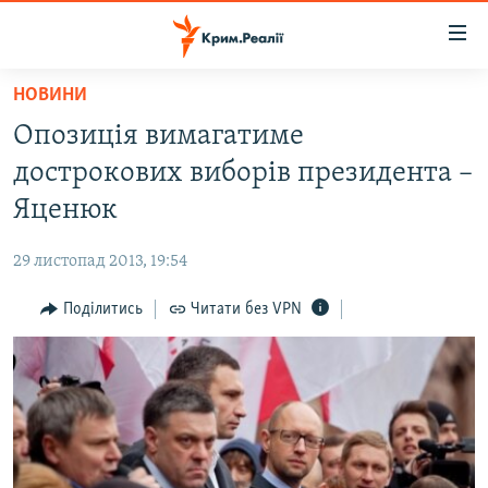
Доступність
посилання
Перейти
НОВИНИ
до
НОВИНИ
Опозиція вимагатиме
основного
ВОДА.КРИМ
матеріалу
дострокових виборів президента –
ВІДЕО ТА ФОТО
Перейти
Яценюк
до
ПОЛІТИКА
основної
29 листопад 2013, 19:54
БЛОГИ
навігації
Перейти
Поділитись
Читати без VPN
ПОГЛЯД
до
ІНТЕРВ'Ю
пошуку
ВСЕ ЗА ДЕНЬ
СПЕЦПРОЕКТИ
ЯК ОБІЙТИ БЛОКУВАННЯ
ДЕПОРТАЦІЯ