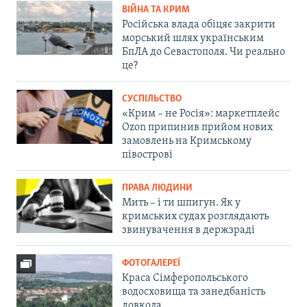
ВІЙНА ТА КРИМ
Російська влада обіцяє закрити
морський шлях українським
БпЛА до Севастополя. Чи реально
це?
СУСПІЛЬСТВО
«Крим – не Росія»: маркетплейс
Ozon припинив прийом нових
замовлень на Кримському
півострові
ПРАВА ЛЮДИНИ
Мить – і ти шпигун. Як у
кримських судах розглядають
звинувачення в держзраді
ФОТОГАЛЕРЕЇ
Краса Сімферопольського
водосховища та занедбаність
довкола