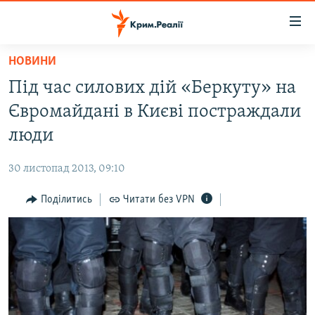
Доступність
посилання
Перейти
НОВИНИ
до
НОВИНИ
Під час силових дій «Беркуту» на
основного
ВОДА.КРИМ
матеріалу
Євромайдані в Києві постраждали
ВІДЕО ТА ФОТО
Перейти
люди
до
ПОЛІТИКА
основної
30 листопад 2013, 09:10
БЛОГИ
навігації
Перейти
Поділитись
Читати без VPN
ПОГЛЯД
до
ІНТЕРВ'Ю
пошуку
ВСЕ ЗА ДЕНЬ
СПЕЦПРОЕКТИ
ЯК ОБІЙТИ БЛОКУВАННЯ
ДЕПОРТАЦІЯ