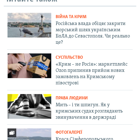
ВІЙНА ТА КРИМ
Російська влада обіцяє закрити
морський шлях українським
БпЛА до Севастополя. Чи реально
це?
СУСПІЛЬСТВО
«Крим – не Росія»: маркетплейс
Ozon припинив прийом нових
замовлень на Кримському
півострові
ПРАВА ЛЮДИНИ
Мить – і ти шпигун. Як у
кримських судах розглядають
звинувачення в держзраді
ФОТОГАЛЕРЕЇ
Краса Сімферопольського