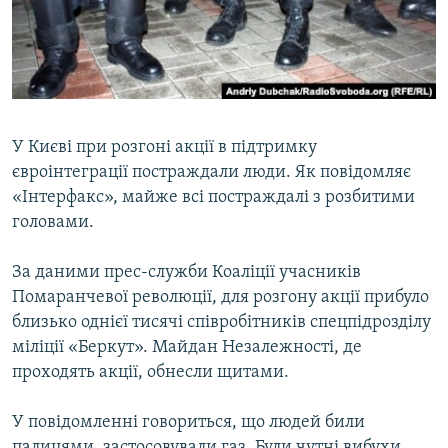
ВІДЕОУРОКИ «ELIFBE»
Русский
СВІДЧЕННЯ ОКУПАЦІЇ
Qırımtatar
УКРАЇНСЬКА ПРОБЛЕМА КРИМУ
ДОЛУЧАЙСЯ!
ІНФОГРАФІКА
У Києві при розгоні акції в підтримку
євроінтеграції постраждали люди. Як повідомляє
«Інтерфакс», майже всі постраждалі з розбитими
Усі сайти RFE/RL
головами.
За даними прес-служби Коаліції учасників
Помаранчевої революції, для розгону акції прибуло
близько однієї тисячі співробітників спецпідрозділу
міліції «Беркут». Майдан Незалежності, де
проходять акції, обнесли щитами.
У повідомленні говориться, що людей били
палицями, застосовували газ. Були чутні вибухи.