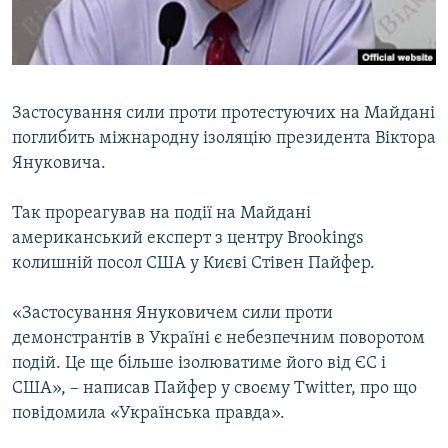
ВІДЕОУРОКИ «ELIFBE»
Русский
СВІДЧЕННЯ ОКУПАЦІЇ
Qırımtatar
УКРАЇНСЬКА ПРОБЛЕМА КРИМУ
Застосування сили проти протестуючих на Майдані
ДОЛУЧАЙСЯ!
ІНФОГРАФІКА
поглибить міжнародну ізоляцію президента Віктора
Януковича.
Так прореагував на події на Майдані
Усі сайти RFE/RL
американський експерт з центру Brookings
колишній посол США у Києві Стівен Пайфер.
«Застосування Януковичем сили проти
демонстрантів в Україні є небезпечним поворотом
подій. Це ще більше ізолюватиме його від ЄС і
США», – написав Пайфер у своєму Twitter, про що
повідомила «Українська правда».