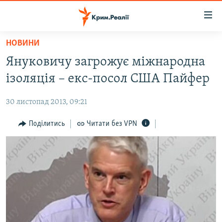
Доступність
посилання
Перейти
НОВИНИ
до
НОВИНИ
Януковичу загрожує міжнародна
основного
ВОДА.КРИМ
матеріалу
ізоляція – екс-посол США Пайфер
ВІДЕО ТА ФОТО
Перейти
до
30 листопад 2013, 09:21
ПОЛІТИКА
основної
БЛОГИ
Поділитись
Читати без VPN
навігації
Перейти
ПОГЛЯД
до
ІНТЕРВ'Ю
пошуку
ВСЕ ЗА ДЕНЬ
СПЕЦПРОЕКТИ
ЯК ОБІЙТИ БЛОКУВАННЯ
ДЕПОРТАЦІЯ