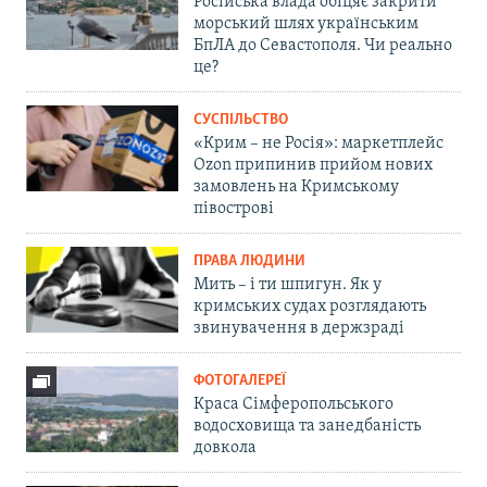
Російська влада обіцяє закрити
морський шлях українським
БпЛА до Севастополя. Чи реально
це?
СУСПІЛЬСТВО
«Крим – не Росія»: маркетплейс
Ozon припинив прийом нових
замовлень на Кримському
півострові
ПРАВА ЛЮДИНИ
Мить – і ти шпигун. Як у
кримських судах розглядають
звинувачення в держзраді
ФОТОГАЛЕРЕЇ
Краса Сімферопольського
водосховища та занедбаність
довкола