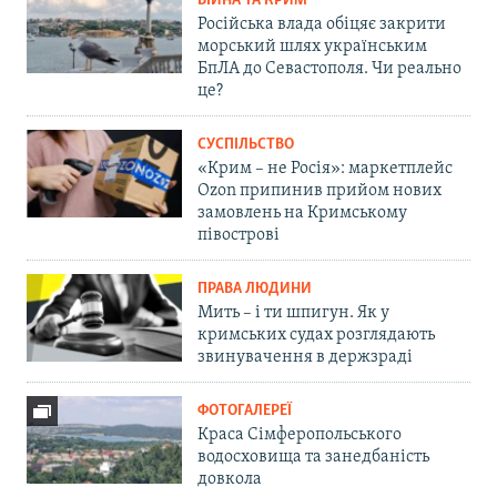
ВІЙНА ТА КРИМ
Російська влада обіцяє закрити
морський шлях українським
БпЛА до Севастополя. Чи реально
це?
СУСПІЛЬСТВО
«Крим – не Росія»: маркетплейс
Ozon припинив прийом нових
замовлень на Кримському
півострові
ПРАВА ЛЮДИНИ
Мить – і ти шпигун. Як у
кримських судах розглядають
звинувачення в держзраді
ФОТОГАЛЕРЕЇ
Краса Сімферопольського
водосховища та занедбаність
довкола