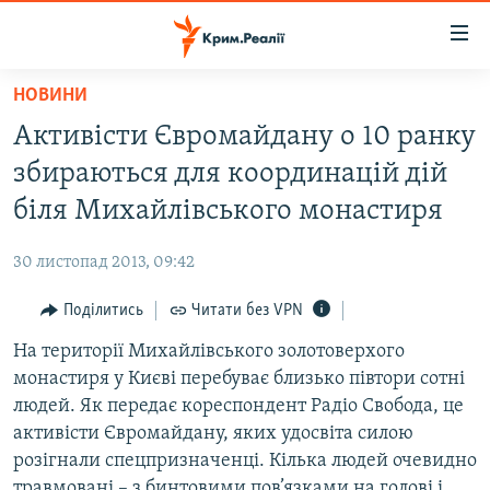
Доступність
посилання
Перейти
НОВИНИ
до
НОВИНИ
Активісти Євромайдану о 10 ранку
основного
ВОДА.КРИМ
матеріалу
збираються для координацій дій
ВІДЕО ТА ФОТО
Перейти
біля Михайлівського монастиря
до
ПОЛІТИКА
основної
30 листопад 2013, 09:42
БЛОГИ
навігації
Перейти
Поділитись
Читати без VPN
ПОГЛЯД
до
На території Михайлівського золотоверхого
ІНТЕРВ'Ю
пошуку
монастиря у Києві перебуває близько півтори сотні
ВСЕ ЗА ДЕНЬ
людей. Як передає кореспондент Радіо Свобода, це
СПЕЦПРОЕКТИ
активісти Євромайдану, яких удосвіта силою
розігнали спецпризначенці. Кілька людей очевидно
ЯК ОБІЙТИ БЛОКУВАННЯ
ДЕПОРТАЦІЯ
травмовані – з бинтовими пов’язками на голові і