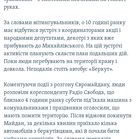
ВІДЕОУРОКИ «ELIFBE»
руках.
Русский
СВІДЧЕННЯ ОКУПАЦІЇ
Qırımtatar
За словами мітингувальників, о 10 годині ранку
УКРАЇНСЬКА ПРОБЛЕМА КРИМУ
має відбутися зустріч з координаторами акції і
народними депутатами, декотрі з яких вже
ДОЛУЧАЙСЯ!
ІНФОГРАФІКА
прибувають до Михайлівського. На цій зустрічі
активісти планують скласти план подальших дій.
Поки люди перебувають на території храму і
Усі сайти RFE/RL
довкола. Неподалік стоїть автобус «Беркут».
Коментуючи події з розгону Євромайдану, люди
розповіли кореспонденту Радіо Свобода, що
близько 4 години ранку суботи під’їхала машина з
комунальниками і працівники оголосили, що
мають помити територію. Після відмови покинути
Майдан, за декілька хвилин приїхало кілька
автомобілів з беркутівцями, які й почали бити