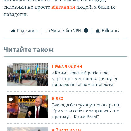
кийками активістів. За словами очевидців,
силовики не просто
відганяли
людей, а били їх
навздогін.
Поділитись
Читати без VPN
Follow us
Читайте також
ПРАВА ЛЮДИНИ
«Крим – єдиний регіон, де
українці – меншість»: дискусія
навколо нової пам'ятної дати
ВІДЕО
Блокада без сухопутної операції:
Крим сам себе не заправить і не
прогодує | Крим.Реалії