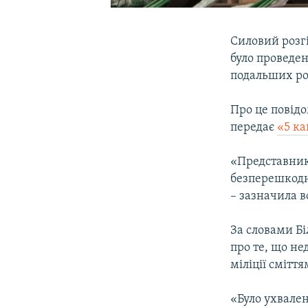
Силовий розг
було проведен
подальших роб
Про це повід
передає
«5 ка
«Представник
безперешкодн
– зазначила в
За словами Б
про те, що не
міліції сміт
«Було ухвале