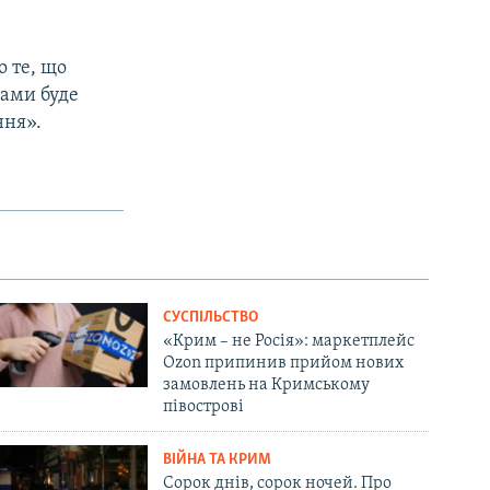
о те, що
тами буде
ння».
СУСПІЛЬСТВО
«Крим – не Росія»: маркетплейс
Ozon припинив прийом нових
замовлень на Кримському
півострові
ВІЙНА ТА КРИМ
Сорок днів, сорок ночей. Про