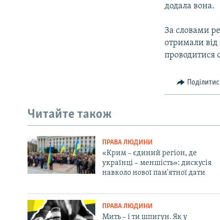
додала вона.
За словами ре
отримали від 
проводитися с
Поділитис
Читайте також
ПРАВА ЛЮДИНИ
«Крим – єдиний регіон, де
українці – меншість»: дискусія
навколо нової пам'ятної дати
ПРАВА ЛЮДИНИ
Мить – і ти шпигун. Як у