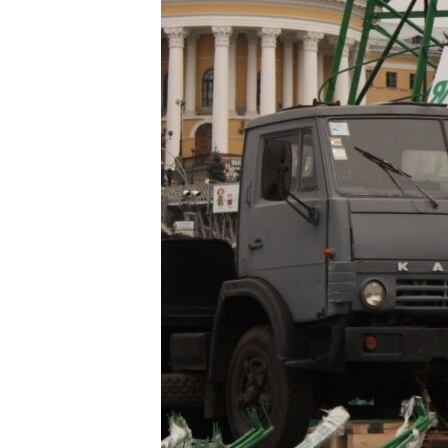
ВІДЕОУРОКИ «ELIFBE»
СВІДЧЕННЯ ОКУПАЦІЇ
УКРАЇНСЬКА ПРОБЛЕМА КРИМУ
ІНФОГРАФІКА