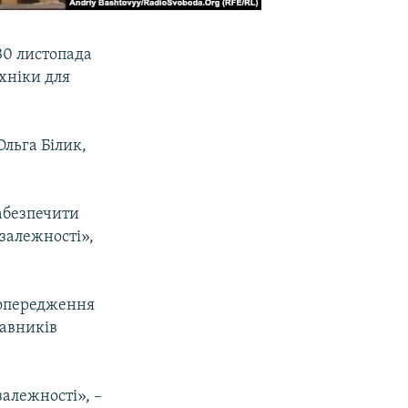
30 листопада
хніки для
льга Білик,
абезпечити
залежності»,
попередження
тавників
алежності», –