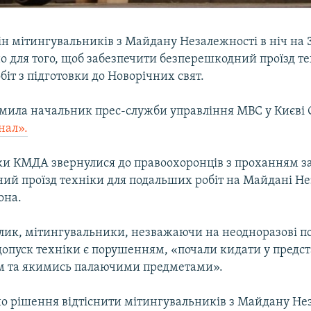
ін мітингувальників з Майдану Незалежності в ніч на 
о для того, щоб забезпечити безперешкодний проїзд те
іт з підготовки до Новорічних свят.
омила начальник прес-служби управління МВС у Києві О
нал».
и КМДА звернулися до правоохоронців з проханням з
ий проїзд техніки для подальших робіт на Майдані Не
она.
ілик, мітингувальники, незважаючи на неодноразові 
допуск техніки є порушенням, «почали кидати у предс
тям та якимись палаючими предметами».
но рішення відтіснити мітингувальників з Майдану Нез