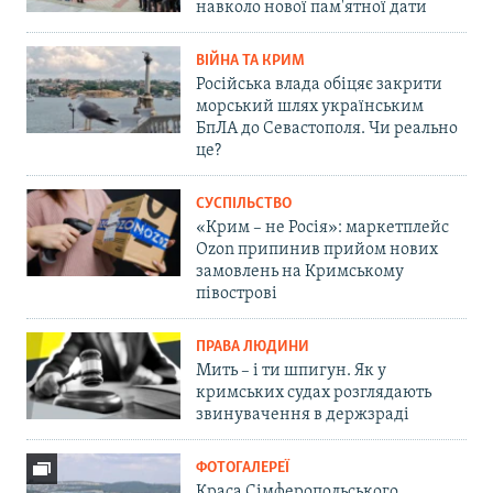
навколо нової пам'ятної дати
ВІЙНА ТА КРИМ
Російська влада обіцяє закрити
морський шлях українським
БпЛА до Севастополя. Чи реально
це?
СУСПІЛЬСТВО
«Крим – не Росія»: маркетплейс
Ozon припинив прийом нових
замовлень на Кримському
півострові
ПРАВА ЛЮДИНИ
Мить – і ти шпигун. Як у
кримських судах розглядають
звинувачення в держзраді
ФОТОГАЛЕРЕЇ
Краса Сімферопольського