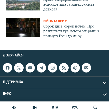
водосховища та занедбаність
довкола
ВІЙНА ТА КРИМ
Сорок днів, сорок ночей. Про
результати кримської операції з
примусу Росії до миру
ДОЛУЧАЙСЯ!
ПІДТРИМКА
ІНФО
© Крим.Реалії, 2026 | Усі права застережено.
КТА
РУС