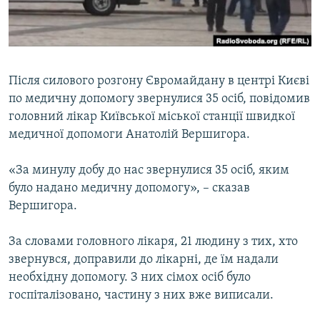
ВІДЕОУРОКИ «ELIFBE»
Русский
СВІДЧЕННЯ ОКУПАЦІЇ
Qırımtatar
УКРАЇНСЬКА ПРОБЛЕМА КРИМУ
Після силового розгону Євромайдану в центрі Києві
ДОЛУЧАЙСЯ!
ІНФОГРАФІКА
по медичну допомогу звернулися 35 осіб, повідомив
головний лікар Київської міської станції швидкої
медичної допомоги Анатолій Вершигора.
Усі сайти RFE/RL
«За минулу добу до нас звернулися 35 осіб, яким
було надано медичну допомогу», – сказав
Вершигора.
За словами головного лікаря, 21 людину з тих, хто
звернувся, доправили до лікарні, де їм надали
необхідну допомогу. З них сімох осіб було
госпіталізовано, частину з них вже виписали.