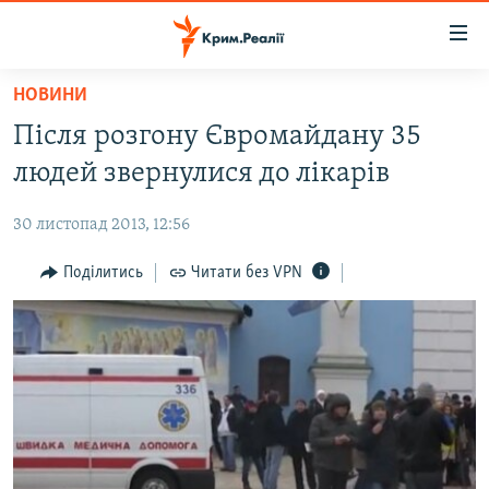
Доступність
посилання
Перейти
НОВИНИ
до
НОВИНИ
Після розгону Євромайдану 35
основного
ВОДА.КРИМ
матеріалу
людей звернулися до лікарів
ВІДЕО ТА ФОТО
Перейти
до
30 листопад 2013, 12:56
ПОЛІТИКА
основної
БЛОГИ
Поділитись
Читати без VPN
навігації
Перейти
ПОГЛЯД
до
ІНТЕРВ'Ю
пошуку
ВСЕ ЗА ДЕНЬ
СПЕЦПРОЕКТИ
ЯК ОБІЙТИ БЛОКУВАННЯ
ДЕПОРТАЦІЯ