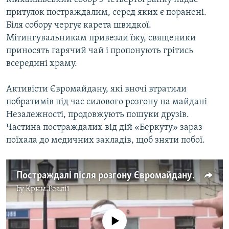
притулок постраждалим, серед яких є поранені.
Біля собору чергує карета швидкої.
Мітингувальникам привезли їжу, священики
приносять гарячий чай і пропонують грітись
всередині храму.
Активісти Євромайдану, які вночі втратили
побратимів під час силового розгону на майдані
Незалежності, продовжують пошуки друзів.
Частина постраждалих від дій «Беркуту» зараз
поїхала до медичних закладів, щоб зняти побої.
Постраждалі після розгону Євромайдану – у Михайлівському соборі
by
Крим.Реалії
No media source currently available