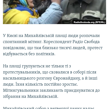
ВІДЕОУРОКИ «ELIFBE»
Русский
СВІДЧЕННЯ ОКУПАЦІЇ
Qırımtatar
УКРАЇНСЬКА ПРОБЛЕМА КРИМУ
ДОЛУЧАЙСЯ!
ІНФОГРАФІКА
У Києві на Михайлівській площі люди розпочали
спонтанний мітинг. Кореспондент Радіо Свобода
повідомляє, що там близько тисячі людей, протест
Усі сайти RFE/RL
відбувається без політиків.
На площі групуються не тільки ті з
протестувальників, що сховалися в соборі після
насильницького розгону Євромайдану, а й інші
люди. Їхня кількість постійно зростає.
Мітингувальники закликають приєднуватися до
зібрання на Михайлівській.
Михайлівський собор з четвертої ранку надає