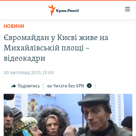
Доступність
посилання
Перейти
НОВИНИ
до
НОВИНИ
Євромайдан у Києві живе на
основного
ВОДА.КРИМ
матеріалу
Михайлівській площі –
ВІДЕО ТА ФОТО
Перейти
відеокадри
до
ПОЛІТИКА
основної
30 листопад 2013, 13:00
БЛОГИ
навігації
Перейти
Поділитись
Читати без VPN
ПОГЛЯД
до
ІНТЕРВ'Ю
пошуку
ВСЕ ЗА ДЕНЬ
СПЕЦПРОЕКТИ
ЯК ОБІЙТИ БЛОКУВАННЯ
ДЕПОРТАЦІЯ