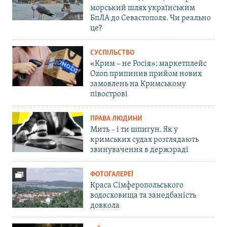
морський шлях українським
БпЛА до Севастополя. Чи реально
це?
СУСПІЛЬСТВО
«Крим – не Росія»: маркетплейс
Ozon припинив прийом нових
замовлень на Кримському
півострові
ПРАВА ЛЮДИНИ
Мить – і ти шпигун. Як у
кримських судах розглядають
звинувачення в держзраді
ФОТОГАЛЕРЕЇ
Краса Сімферопольського
водосховища та занедбаність
довкола