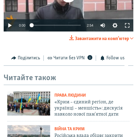
0:00
2:54
Завантажити на комп'ютер
Поділитись
Читати без VPN
Follow us
Читайте також
ПРАВА ЛЮДИНИ
«Крим – єдиний регіон, де
українці – меншість»: дискусія
навколо нової пам'ятної дати
ВІЙНА ТА КРИМ
Російська влада обіцяє закрити