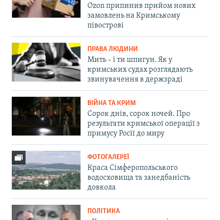
Ozon припинив прийом нових
замовлень на Кримському
півострові
ПРАВА ЛЮДИНИ
Мить – і ти шпигун. Як у
кримських судах розглядають
звинувачення в держзраді
ВІЙНА ТА КРИМ
Сорок днів, сорок ночей. Про
результати кримської операції з
примусу Росії до миру
ФОТОГАЛЕРЕЇ
Краса Сімферопольського
водосховища та занедбаність
довкола
ПОЛІТИКА