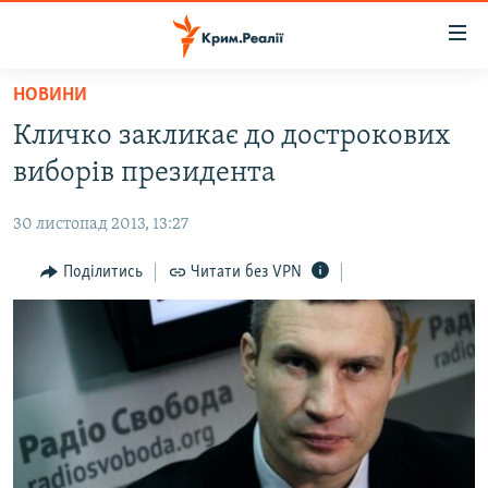
Доступність
посилання
Перейти
НОВИНИ
до
НОВИНИ
Кличко закликає до дострокових
основного
ВОДА.КРИМ
матеріалу
виборів президента
ВІДЕО ТА ФОТО
Перейти
до
30 листопад 2013, 13:27
ПОЛІТИКА
основної
БЛОГИ
Поділитись
Читати без VPN
навігації
Перейти
ПОГЛЯД
до
ІНТЕРВ'Ю
пошуку
ВСЕ ЗА ДЕНЬ
СПЕЦПРОЕКТИ
ЯК ОБІЙТИ БЛОКУВАННЯ
ДЕПОРТАЦІЯ