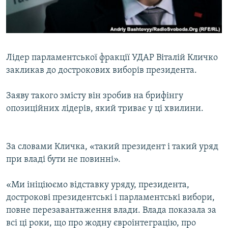
ВІДЕОУРОКИ «ELIFBE»
Русский
СВІДЧЕННЯ ОКУПАЦІЇ
Qırımtatar
УКРАЇНСЬКА ПРОБЛЕМА КРИМУ
Лідер парламентської фракції УДАР Віталій Кличко
ДОЛУЧАЙСЯ!
ІНФОГРАФІКА
закликав до дострокових виборів президента.
Заяву такого змісту він зробив на брифінгу
опозиційних лідерів, який триває у ці хвилини.
Усі сайти RFE/RL
За словами Кличка, «такий президент і такий уряд
при владі бути не повинні».
«Ми ініціюємо відставку уряду, президента,
дострокові президентські і парламентські вибори,
повне перезавантаження влади. Влада показала за
всі ці роки, що про жодну євроінтеграцію, про