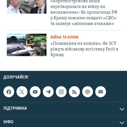
«Короткострокова акція
перетворилася на війну на
виснаження»: Як пропаганда РФ
у Криму пояснює невдачі «СВО»
та залякує «мінними атаками»
ВІЙНА ТА КРИМ
«Полювання на колони». Як ЗСУ
ріжуть військову логістику Росії в
Криму
ДОЛУЧАЙСЯ!
ПІДТРИМКА
ІНФО