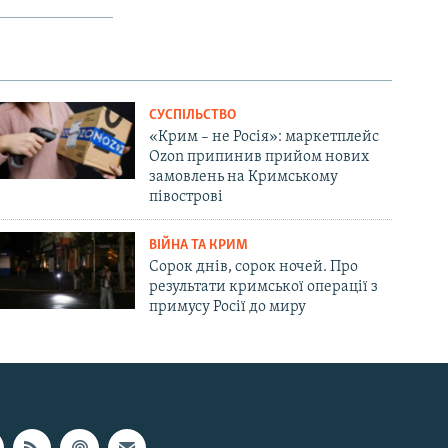
СУСПІЛЬСТВО
«Крим – не Росія»: маркетплейс
Ozon припинив прийом нових
замовлень на Кримському
півострові
ВІЙНА ТА КРИМ
Сорок днів, сорок ночей. Про
результати кримської операції з
примусу Росії до миру