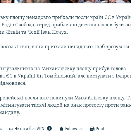
ку площу ненадовго приїхали посли країн ЄС в Україн
Радіо Свобода, серед приблизно десятка послів були п
к Літвін та Чехії Іван Почух.
посол Літвін, вони приїхали ненадовго, щоб зрозуміти 
ингувальників на Михайлівську площу прибув голова
а ЄС в Україні Ян Томбінський, але виступати з імпро
ідмовився.
вропейські посли вже покинули Михайлівську площу. Т
мітингувати тисячі людей на знак протесту проти ран
майдану.
ь
Читати без VPN
Follow us
Print