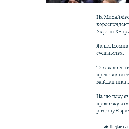
На Михайлівсь
кореспондент 
Україні Хенри
Як повідомив 
суспільства.
Також до міт
представництв
майданчика в
На цю пору є
продовжують 
розгону Євро
Поділитис