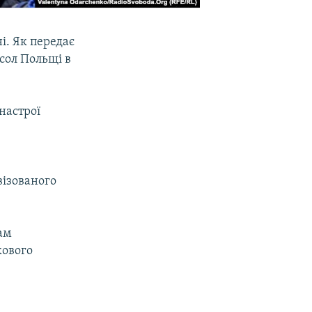
і. Як передає
осол Польщі в
настрої
візованого
ам
кового