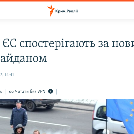
 ЄС спостерігають за но
айданом
, 14:41
ь
Читати без VPN