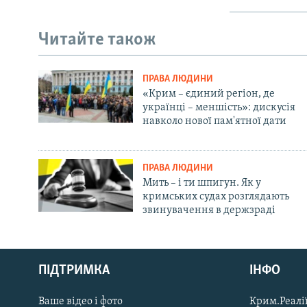
Читайте також
ПРАВА ЛЮДИНИ
«Крим – єдиний регіон, де
українці – меншість»: дискусія
навколо нової пам'ятної дати
ПРАВА ЛЮДИНИ
Мить – і ти шпигун. Як у
кримських судах розглядають
звинувачення в держзраді
Русский
ПІДТРИМКА
ІНФО
Qırımtatar
Ваше відео і фото
Крим.Реалії
ДОЛУЧАЙСЯ!