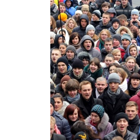
ВІДЕОУРОКИ «ELIFBE»
СВІДЧЕННЯ ОКУПАЦІЇ
УКРАЇНСЬКА ПРОБЛЕМА КРИМУ
ІНФОГРАФІКА