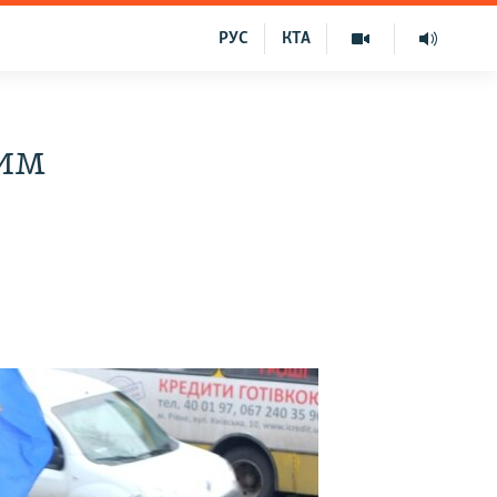
РУС
КТА
вим