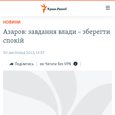
Доступність
посилання
Перейти
НОВИНИ
до
НОВИНИ
Азаров: завдання влади – зберегти
основного
ВОДА.КРИМ
матеріалу
спокій
ВІДЕО ТА ФОТО
Перейти
до
30 листопад 2013, 15:57
ПОЛІТИКА
основної
БЛОГИ
Поділитись
Читати без VPN
навігації
Перейти
ПОГЛЯД
до
ІНТЕРВ'Ю
пошуку
ВСЕ ЗА ДЕНЬ
СПЕЦПРОЕКТИ
ЯК ОБІЙТИ БЛОКУВАННЯ
ДЕПОРТАЦІЯ