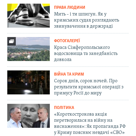
ПРАВА ЛЮДИНИ
Мить – і ти шпигун. Як у
кримських судах розглядають
звинувачення в держзраді
ФОТОГАЛЕРЕЇ
Краса Сімферопольського
водосховища та занедбаність
довкола
ВІЙНА ТА КРИМ
Сорок днів, сорок ночей. Про
результати кримської операції з
примусу Росії до миру
ПОЛІТИКА
«Короткострокова акція
перетворилася на війну на
виснаження»: Як пропаганда РФ
у Криму пояснює невдачі «СВО»