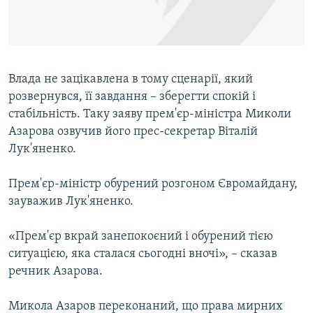
ВІДЕОУРОКИ «ELIFBE»
Русский
СВІДЧЕННЯ ОКУПАЦІЇ
Qırımtatar
УКРАЇНСЬКА ПРОБЛЕМА КРИМУ
Влада не зацікавлена в тому сценарії, який
ДОЛУЧАЙСЯ!
ІНФОГРАФІКА
розвернувся, її завдання – зберегти спокій і
стабільність. Таку заяву прем'єр-міністра Миколи
Азарова озвучив його прес-секретар Віталій
Лук'яненко.
Усі сайти RFE/RL
Прем'єр-міністр обурений розгоном Євромайдану,
зауважив Лук'яненко.
«Прем'єр вкрай занепокоєний і обурений тією
ситуацією, яка сталася сьогодні вночі», – сказав
речник Азарова.
Микола Азаров переконаний, що права мирних