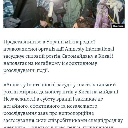
ВІДЕОУРОКИ «ELIFBE»
Русский
СВІДЧЕННЯ ОКУПАЦІЇ
Qırımtatar
УКРАЇНСЬКА ПРОБЛЕМА КРИМУ
ДОЛУЧАЙСЯ!
ІНФОГРАФІКА
Представництво в Україні міжнародної
правозахисної організації Amnesty International
засуджує силовий розгін Євромайдану в Києві і
Усі сайти RFE/RL
наполягає на негайному й ефективному
розслідуванні події.
«Аmnesty International засуджує насильницький
розгін мирних демонстрантів у Києві на майдані
Незалежності в суботу вранці і закликає до
негайного, ефективного та незалежного
розслідування заяв про непропорційне
застосування сили співробітниками спецпідрозділу
«Беркут», − йдеться в прес-релізі, поширеному