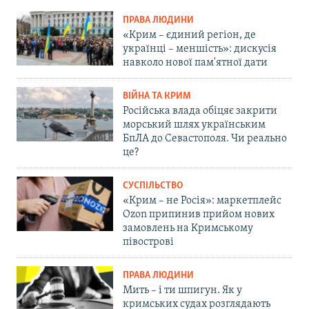
ПРАВА ЛЮДИНИ
«Крим – єдиний регіон, де
українці – меншість»: дискусія
навколо нової пам'ятної дати
ВІЙНА ТА КРИМ
Російська влада обіцяє закрити
морський шлях українським
БпЛА до Севастополя. Чи реально
це?
СУСПІЛЬСТВО
«Крим – не Росія»: маркетплейс
Ozon припинив прийом нових
замовлень на Кримському
півострові
ПРАВА ЛЮДИНИ
Мить – і ти шпигун. Як у
кримських судах розглядають