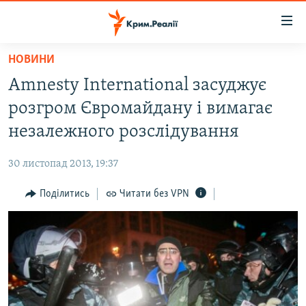
Доступність
посилання
Перейти
НОВИНИ
до
НОВИНИ
Amnesty International засуджує
основного
ВОДА.КРИМ
матеріалу
розгром Євромайдану і вимагає
ВІДЕО ТА ФОТО
Перейти
незалежного розслідування
до
ПОЛІТИКА
основної
30 листопад 2013, 19:37
БЛОГИ
навігації
Перейти
Поділитись
Читати без VPN
ПОГЛЯД
до
ІНТЕРВ'Ю
пошуку
ВСЕ ЗА ДЕНЬ
СПЕЦПРОЕКТИ
ЯК ОБІЙТИ БЛОКУВАННЯ
ДЕПОРТАЦІЯ