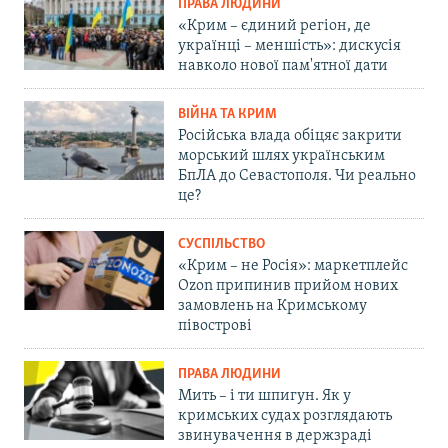
ПРАВА ЛЮДИНИ
«Крим – єдиний регіон, де
українці – меншість»: дискусія
навколо нової пам'ятної дати
ВІЙНА ТА КРИМ
Російська влада обіцяє закрити
морський шлях українським
БпЛА до Севастополя. Чи реально
це?
СУСПІЛЬСТВО
«Крим – не Росія»: маркетплейс
Ozon припинив прийом нових
замовлень на Кримському
півострові
ПРАВА ЛЮДИНИ
Мить – і ти шпигун. Як у
кримських судах розглядають
звинувачення в держзраді