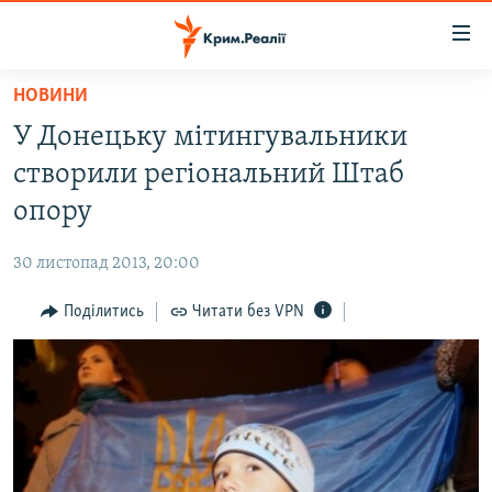
Доступність
посилання
Перейти
НОВИНИ
до
НОВИНИ
У Донецьку мітингувальники
основного
ВОДА.КРИМ
матеріалу
створили регіональний Штаб
ВІДЕО ТА ФОТО
Перейти
опору
до
ПОЛІТИКА
основної
30 листопад 2013, 20:00
БЛОГИ
навігації
Перейти
Поділитись
Читати без VPN
ПОГЛЯД
до
ІНТЕРВ'Ю
пошуку
ВСЕ ЗА ДЕНЬ
СПЕЦПРОЕКТИ
ЯК ОБІЙТИ БЛОКУВАННЯ
ДЕПОРТАЦІЯ