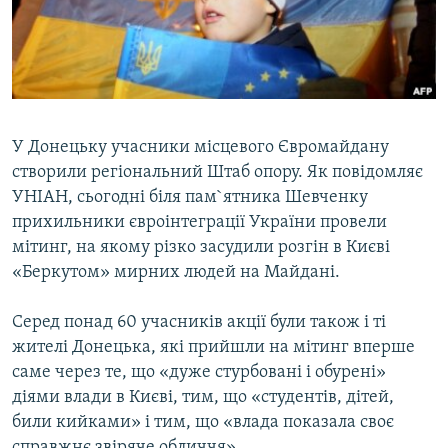
ВІДЕОУРОКИ «ELIFBE»
Русский
СВІДЧЕННЯ ОКУПАЦІЇ
Qırımtatar
УКРАЇНСЬКА ПРОБЛЕМА КРИМУ
ДОЛУЧАЙСЯ!
ІНФОГРАФІКА
У Донецьку учасники місцевого Євромайдану
створили регіональний Штаб опору. Як повідомляє
УНІАН, сьогодні біля пам`ятника Шевченку
Усі сайти RFE/RL
прихильники євроінтеграції України провели
мітинг, на якому різко засудили розгін в Києві
«Беркутом» мирних людей на Майдані.
Серед понад 60 учасників акції були також і ті
жителі Донецька, які прийшли на мітинг вперше
саме через те, що «дуже стурбовані і обурені»
діями влади в Києві, тим, що «студентів, дітей,
били кийками» і тим, що «влада показала своє
справжнє звіряче обличчя».