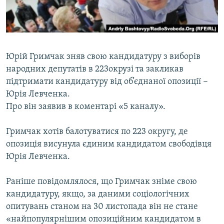
ВІДЕОУРОКИ «ELIFBE»
Русский
СВІДЧЕННЯ ОКУПАЦІЇ
Qırımtatar
УКРАЇНСЬКА ПРОБЛЕМА КРИМУ
Юрій Гримчак зняв свою кандидатуру з виборів
ДОЛУЧАЙСЯ!
ІНФОГРАФІКА
народних депутатів в 223окрузі та закликав
підтримати кандидатуру від об’єднаної опозиції −
Юрія Левченка.
Про він заявив в коментарі «5 каналу».
Усі сайти RFE/RL
Гримчак хотів балотуватися по 223 округу, де
опозиція висунула єдиним кандидатом свободівця
Юрія Левченка.
Раніше повідомлялося, що Гримчак зніме свою
кандидатуру, якщо, за даними соціологічних
опитувань станом на 30 листопада він не стане
«найпопулярнішим опозиційним кандидатом в