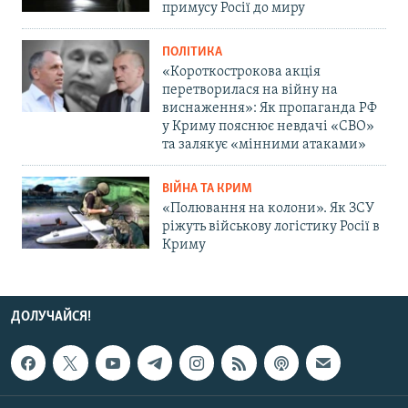
примусу Росії до миру
ПОЛІТИКА
«Короткострокова акція
перетворилася на війну на
виснаження»: Як пропаганда РФ
у Криму пояснює невдачі «СВО»
та залякує «мінними атаками»
ВІЙНА ТА КРИМ
«Полювання на колони». Як ЗСУ
ріжуть військову логістику Росії в
Криму
ДОЛУЧАЙСЯ!