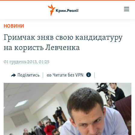
Доступність
посилання
Перейти
НОВИНИ
до
НОВИНИ
Гримчак зняв свою кандидатуру
основного
ВОДА.КРИМ
матеріалу
на користь Левченка
ВІДЕО ТА ФОТО
Перейти
до
01 грудень 2013, 01:25
ПОЛІТИКА
основної
БЛОГИ
Поділитись
Читати без VPN
навігації
Перейти
ПОГЛЯД
до
ІНТЕРВ'Ю
пошуку
ВСЕ ЗА ДЕНЬ
СПЕЦПРОЕКТИ
ЯК ОБІЙТИ БЛОКУВАННЯ
ДЕПОРТАЦІЯ