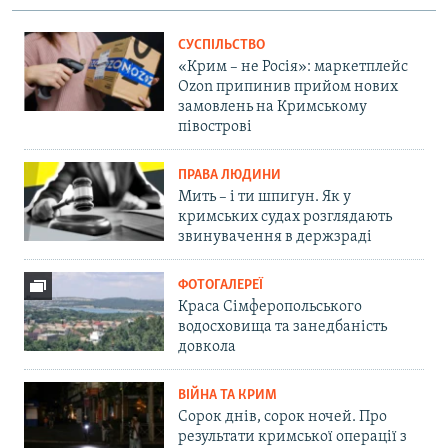
СУСПІЛЬСТВО
«Крим – не Росія»: маркетплейс
Ozon припинив прийом нових
замовлень на Кримському
півострові
ПРАВА ЛЮДИНИ
Мить – і ти шпигун. Як у
кримських судах розглядають
звинувачення в держзраді
ФОТОГАЛЕРЕЇ
Краса Сімферопольського
водосховища та занедбаність
довкола
ВІЙНА ТА КРИМ
Сорок днів, сорок ночей. Про
результати кримської операції з