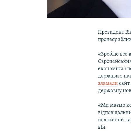
Президент Ві
процесу збли
«Зроблю все 
Європейським
економіки і п
держави з наг
зламали
сайт 
державну нов
«Ми маємо ке
відповідальни
політичній ка
він.