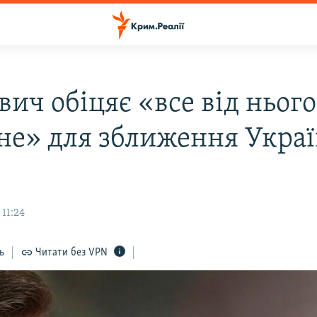
ич обіцяє «все від нього
не» для зближення Украї
 11:24
ь
Читати без VPN