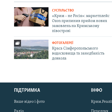
СУСПІЛЬСТВО
«Крим – не Росія»: маркетплейс
Ozon припинив прийом нових
замовлень на Кримському
півострові
ФОТОГАЛЕРЕЇ
Краса Сімферопольського
водосховища та занедбаність
довкола
Русский
ПІДТРИМКА
ІНФО
Qırımtatar
Ваше відео і фото
Крим.Реалії
ДОЛУЧАЙСЯ!
Радіо
Передрук