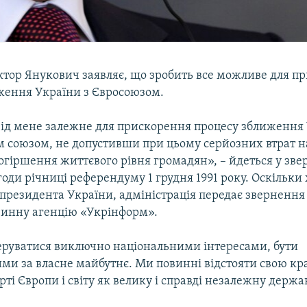
ктор Янукович заявляє, що зробить все можливе для п
ження України з Євросоюзом.
від мене залежне для прискорення процесу зближення 
 союзом, не допустивши при цьому серйозних втрат н
огіршення життєвого рівня громадян», – йдеться у зве
оди річниці референдуму 1 грудня 1991 року. Оскільки
президента України, адміністрація передає звернення
инну агенцію «Укрінформ».
руватися виключно національними інтересами, бути
ми за власне майбутнє. Ми повинні відстояти свою кр
рті Європи і світу як велику і справді незалежну держав