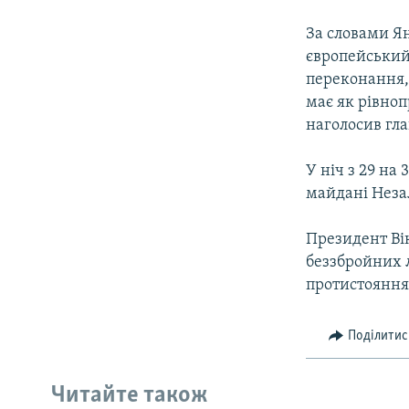
За словами Ян
європейський 
переконання,
має як рівноп
наголосив гл
У ніч з 29 на
майдані Неза
Президент Вік
беззбройних л
протистояння
Поділитис
Читайте також