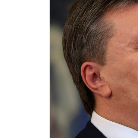
ВІДЕОУРОКИ «ELIFBE»
СВІДЧЕННЯ ОКУПАЦІЇ
УКРАЇНСЬКА ПРОБЛЕМА КРИМУ
ІНФОГРАФІКА