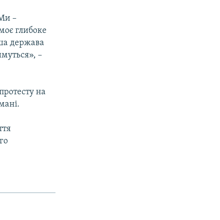
Ми –
 моє глибоке
аша держава
муться», –
протесту на
мані.
ття
го