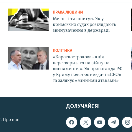
ПРАВА ЛЮДИНИ
Мить – і ти шпигун. Як у
кримських судах розглядають
звинувачення в держзраді
ПОЛІТИКА
«Короткострокова акція
перетворилася на війну на
виснаження»: Як пропаганда РФ
у Криму пояснює невдачі «СВО»
та залякує «мінними атаками»
ДОЛУЧАЙСЯ!
. Про нас