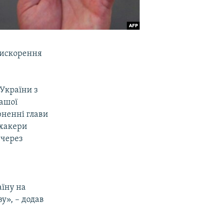
рискорення
України з
ашої
рненні глави
 хакери
 через
аїну на
у», – додав