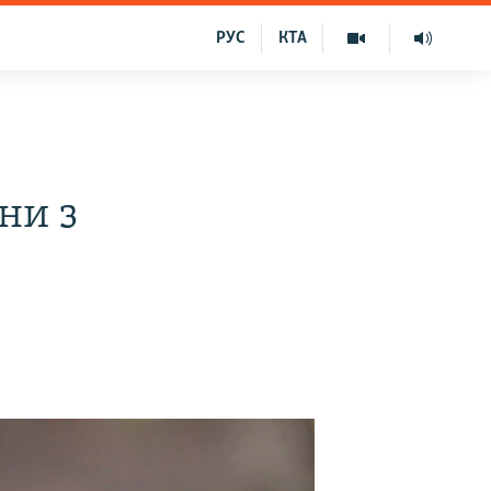
РУС
КТА
ни з