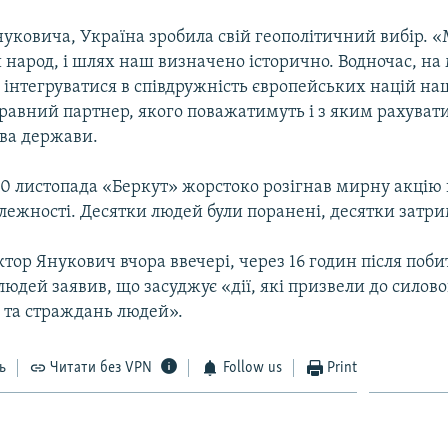
уковича, Україна зробила свій геополітичний вибір. «
народ, і шлях наш визначено історично. Водночас, на
 інтегруватися в співдружність європейських націй н
равний партнер, якого поважатимуть і з яким рахувати
ава держави.
 30 листопада «Беркут» жорстоко розігнав мирну акцію 
лежності. Десятки людей були поранені, десятки затри
тор Янукович вчора ввечері, через 16 годин після поби
юдей заявив, що засуджує «дії, які призвели до силово
 та страждань людей».
ь
Читати без VPN
Follow us
Print