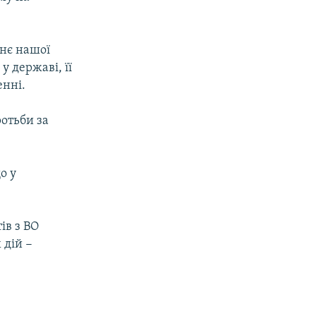
тнє нашої
у державі, її
енні.
ротьби за
о у
ів з ВО
 дій −