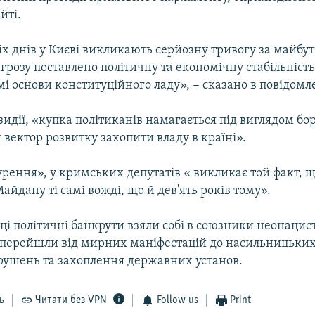
йті.
іх днів у Києві викликають серйозну тривогу за майбу
агрозу поставлено політичну та економічну стабільність 
самі основи конституційного ладу», − сказано в повідомл
идії, «купка політиканів намагається під виглядом бо
вектор розвитку захопити владу в країні».
рення», у кримських депутатів « викликає той факт, щ
йдану ті самі вожді, що й дев'ять років тому».
«ці політичні банкрути взяли собі в союзники неонацист
і перейшли від мирних маніфестацій до насильницьких
рушень та захоплення державних установ.
ь
Читати без VPN
Follow us
Print