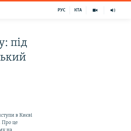
РУС
КТА
: під
ський
ступи в Києві
. Про це
му на