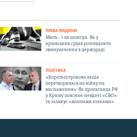
ПРАВА ЛЮДИНИ
Мить – і ти шпигун. Як у
кримських судах розглядають
звинувачення в держзраді
ПОЛІТИКА
«Короткострокова акція
перетворилася на війну на
виснаження»: Як пропаганда РФ
у Криму пояснює невдачі «СВО»
та залякує «мінними атаками»