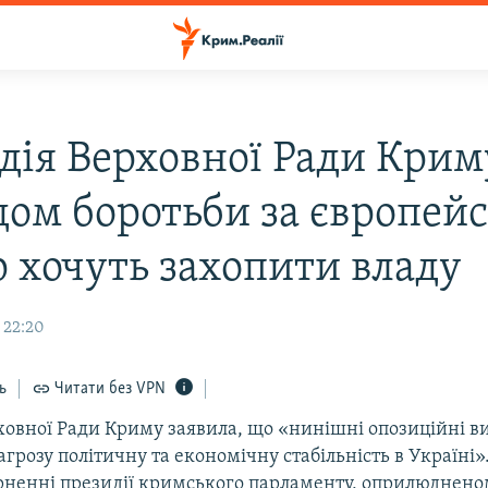
дія Верховної Ради Криму
дом боротьби за європей
р хочуть захопити владу
 22:20
ь
Читати без VPN
ховної Ради Криму заявила, що «нинішні опозиційні ви
загрозу політичну та економічну стабільність в Україні»
ерненні президії кримського парламенту, оприлюднено