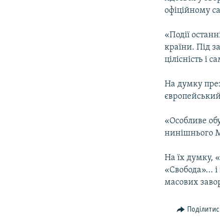
ВІДЕОУРОКИ «ELIFBE»
офіційному са
СВІДЧЕННЯ ОКУПАЦІЇ
«Події останн
УКРАЇНСЬКА ПРОБЛЕМА КРИМУ
країни. Під з
ІНФОГРАФІКА
цілісність і 
На думку през
європейський 
«Особливе обу
нинішнього Ма
На їх думку, 
«Свобода»... 
масових заво
Поділитис