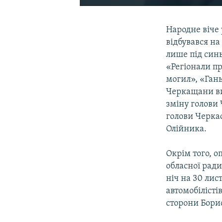
Народне віче 
відбувався на
лише під син
«Регіонали пр
могил», «Ган
Черкащани ви
зміну голови
голови Черкас
Олійника.
Окрім того, о
обласної рад
ніч на 30 ли
автомобілістів
сторони Бори