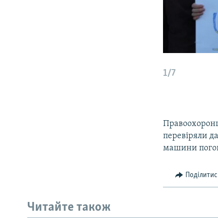
1/7
Правоохоронц
перевіряли д
машини пого
Поділитис
Читайте також