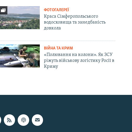
ФОТОГАЛЕРЕЇ
Краса Сімферопольського
водосховища та занедбаність
довкола
ВІЙНА ТА КРИМ
«Полювання на колони». Як ЗСУ
ріжуть військову логістику Росії в
Криму