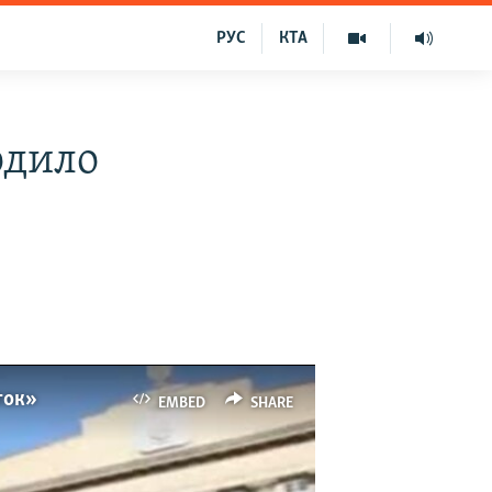
РУС
КТА
одило
ток»
EMBED
SHARE