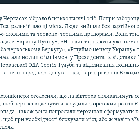
у Черкасах зібрало близько тисячі осіб. Попри заборону
 Театральній площі міста. Люди вийшли без партійної 
ьо-жовтими та червоно-чорними прапорами. Вони три
одали Україну Путіну», «На цвинтарі ілюзій уже немає
ьба черкаському Беркуту», «Рятуймо неньку Україну» 
магали не лише імпічменту Президента та відставки У
 Черкаської ОДА Сергія Тулуба та відкликання колишнь
, а нині народного депутата від Партії регіонів Волод
позиціонери оголосили, що на вівторок скликатимуть сес
и, щоб черкаські депутати засудили жорстокий розгін 
стопада. Також вони попросили черкащан сформувати 
, щоб при необхідності блокувати міст, або ж навіть в’їз
споля.