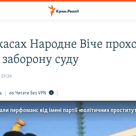
касах Народне Віче прох
 заборону суду
 23:26
ь
Читати без VPN
ли перфоманс від імені партії «політичних проститу