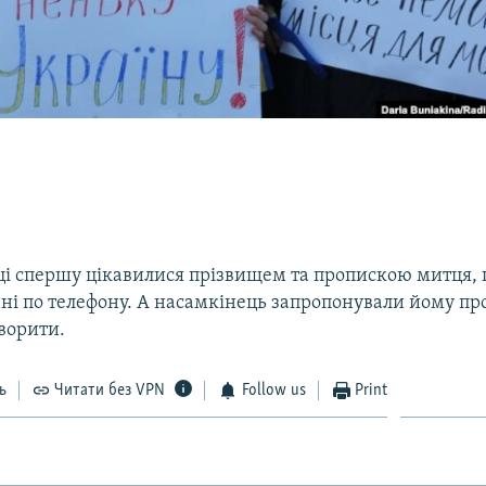
і спершу цікавилися прізвищем та пропискою митця, 
ані по телефону. А насамкінець запропонували йому пр
ворити.
ь
Читати без VPN
Follow us
Print