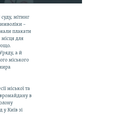
EMBED
SHARE
 суду, мітинг
символіки –
мали плакати
 місця для
тощо.
ряду, а й
ого міського
имира
ії міської та
Євромайдану в
колону
д у Київ зі