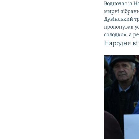
Водночас із Н
мирні зібран
Дувінський тр
пропонував у
солодко», а р
Народне ві