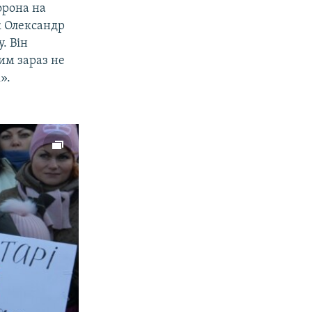
орона на
к Олександр
. Він
им зараз не
».