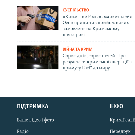
СУСПІЛЬСТВО
«Крим – не Росія»: маркетплейс
Ozon припинив прийом нових
замовлень на Кримському
півострові
ВІЙНА ТА КРИМ
Сорок днів, сорок ночей. Про
результати кримської операції з
примусу Росії до миру
Русский
ПІДТРИМКА
ІНФО
Qırımtatar
Ваше відео і фото
Крим.Реалії
ДОЛУЧАЙСЯ!
Радіо
Передрук