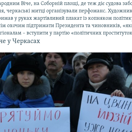
ародним Віче, на Соборній площі, де теж діє судова заб
ня, черкаські митці організували перфоманс. Художни
имав у руках жартівливий плакат із копняком політику
сім охочим підтримати Президента та чиновників, «як
егіоналам – вступити у партію «політичних проституток
че у Черкасах