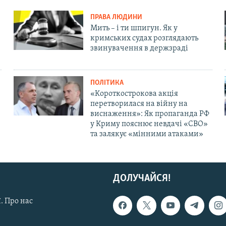
ПРАВА ЛЮДИНИ
Мить – і ти шпигун. Як у
кримських судах розглядають
звинувачення в держзраді
ПОЛІТИКА
«Короткострокова акція
перетворилася на війну на
виснаження»: Як пропаганда РФ
у Криму пояснює невдачі «СВО»
та залякує «мінними атаками»
ДОЛУЧАЙСЯ!
. Про нас