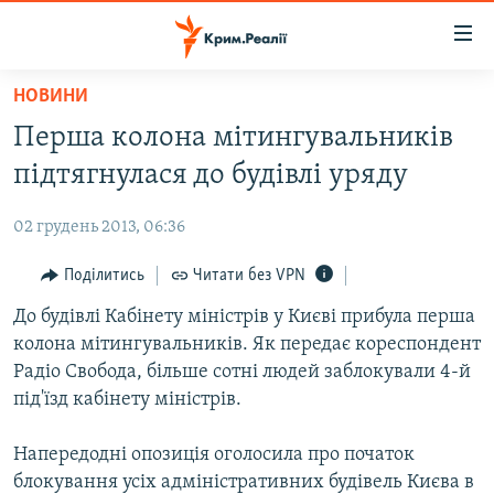
Доступність
посилання
Перейти
НОВИНИ
до
НОВИНИ
Перша колона мітингувальників
основного
ВОДА.КРИМ
матеріалу
підтягнулася до будівлі уряду
ВІДЕО ТА ФОТО
Перейти
до
02 грудень 2013, 06:36
ПОЛІТИКА
основної
БЛОГИ
Поділитись
Читати без VPN
навігації
Перейти
ПОГЛЯД
До будівлі Кабінету міністрів у Києві прибула перша
до
колона мітингувальників. Як передає кореспондент
ІНТЕРВ'Ю
пошуку
Радіо Свобода, більше сотні людей заблокували 4-й
ВСЕ ЗА ДЕНЬ
під'їзд кабінету міністрів.
СПЕЦПРОЕКТИ
Напередодні опозиція оголосила про початок
ЯК ОБІЙТИ БЛОКУВАННЯ
ДЕПОРТАЦІЯ
блокування усіх адміністративних будівель Києва в