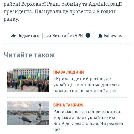
районі Верховної Ради, еабміну та Адміністрації
ВІДЕОУРОКИ «ELIFBE»
Русский
президента. Планували це провести о 8 годині
СВІДЧЕННЯ ОКУПАЦІЇ
ранку.
Qırımtatar
УКРАЇНСЬКА ПРОБЛЕМА КРИМУ
Поділитись
Читати без VPN
Follow us
ДОЛУЧАЙСЯ!
ІНФОГРАФІКА
Читайте також
Усі сайти RFE/RL
ПРАВА ЛЮДИНИ
«Крим – єдиний регіон, де
українці – меншість»: дискусія
навколо нової пам'ятної дати
ВІЙНА ТА КРИМ
Російська влада обіцяє закрити
морський шлях українським
БпЛА до Севастополя. Чи реально
це?