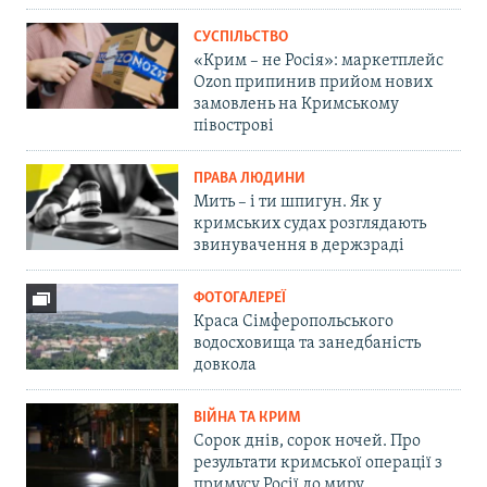
СУСПІЛЬСТВО
«Крим – не Росія»: маркетплейс
Ozon припинив прийом нових
замовлень на Кримському
півострові
ПРАВА ЛЮДИНИ
Мить – і ти шпигун. Як у
кримських судах розглядають
звинувачення в держзраді
ФОТОГАЛЕРЕЇ
Краса Сімферопольського
водосховища та занедбаність
довкола
ВІЙНА ТА КРИМ
Сорок днів, сорок ночей. Про
результати кримської операції з
примусу Росії до миру