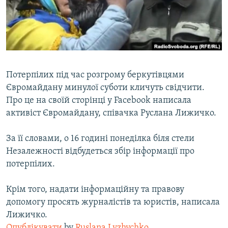
ВІДЕОУРОКИ «ELIFBE»
Русский
СВІДЧЕННЯ ОКУПАЦІЇ
Qırımtatar
УКРАЇНСЬКА ПРОБЛЕМА КРИМУ
ДОЛУЧАЙСЯ!
ІНФОГРАФІКА
Потерпілих під час розгрому беркутівцями
Євромайдану минулої суботи кличуть свідчити.
Про це на своїй сторінці у Facebook написала
Усі сайти RFE/RL
активіст Євромайдану, співачка Руслана Лижичко.
За її словами, о 16 годині понеділка біля стели
Незалежності відбудеться збір інформації про
потерпілих.
Крім того, надати інформаційну та правову
допомогу просять журналістів та юристів, написала
Лижичко.
Опублікувати
by
Ruslana Lyzhychko
.