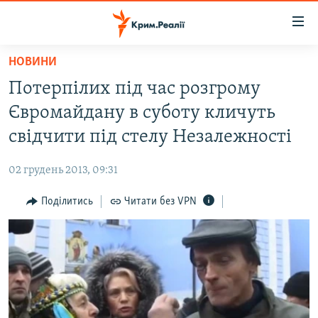
Доступність
посилання
Перейти
НОВИНИ
до
НОВИНИ
Потерпілих під час розгрому
основного
ВОДА.КРИМ
матеріалу
Євромайдану в суботу кличуть
ВІДЕО ТА ФОТО
Перейти
свідчити під стелу Незалежності
до
ПОЛІТИКА
основної
02 грудень 2013, 09:31
БЛОГИ
навігації
Перейти
Поділитись
Читати без VPN
ПОГЛЯД
до
ІНТЕРВ'Ю
пошуку
ВСЕ ЗА ДЕНЬ
СПЕЦПРОЕКТИ
ЯК ОБІЙТИ БЛОКУВАННЯ
ДЕПОРТАЦІЯ