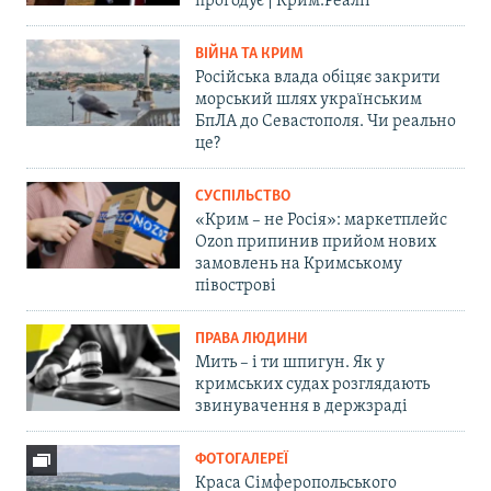
прогодує | Крим.Реалії
ВІЙНА ТА КРИМ
Російська влада обіцяє закрити
морський шлях українським
БпЛА до Севастополя. Чи реально
це?
СУСПІЛЬСТВО
«Крим – не Росія»: маркетплейс
Ozon припинив прийом нових
замовлень на Кримському
півострові
ПРАВА ЛЮДИНИ
Мить – і ти шпигун. Як у
кримських судах розглядають
звинувачення в держзраді
ФОТОГАЛЕРЕЇ
Краса Сімферопольського