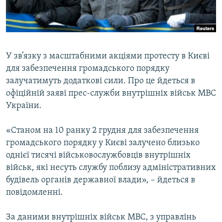
ВІДЕОУРОКИ «ELIFBE»
Русский
СВІДЧЕННЯ ОКУПАЦІЇ
Qırımtatar
УКРАЇНСЬКА ПРОБЛЕМА КРИМУ
У зв’язку з масштабними акціями протесту в Києві
ДОЛУЧАЙСЯ!
ІНФОГРАФІКА
для забезпечення громадського порядку
залучатимуть додаткові сили. Про це йдеться в
офіційній заяві прес-служби внутрішніх військ МВС
України.
Усі сайти RFE/RL
«Станом на 10 ранку 2 грудня для забезпечення
громадського порядку у Києві залучено близько
однієї тисячі військовослужбовців внутрішніх
військ, які несуть службу поблизу адміністративних
будівель органів державної влади», – йдеться в
повідомленні.
За даними внутрішніх військ МВС, з управлінь