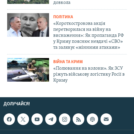
довкола
ПОЛІТИКА
«Короткострокова акція
перетворилася на війну на
виснаження»: Як пропаганда РФ
у Криму пояснює невдачі «СВО»
та залякує «мінними атаками»
ВІЙНА ТА КРИМ
«Полювання на колони». Як ЗСУ
ріжуть військову логістику Росії в
Криму
ДОЛУЧАЙСЯ!