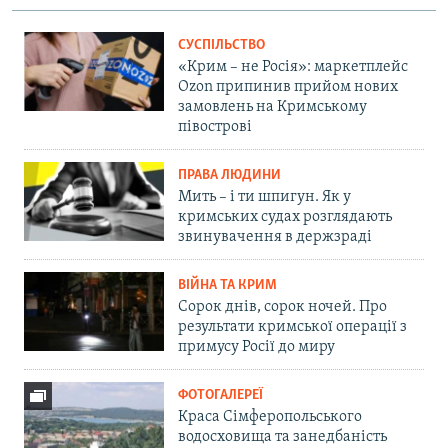
СУСПІЛЬСТВО
«Крим – не Росія»: маркетплейс
Ozon припинив прийом нових
замовлень на Кримському
півострові
ПРАВА ЛЮДИНИ
Мить – і ти шпигун. Як у
кримських судах розглядають
звинувачення в держзраді
ВІЙНА ТА КРИМ
Сорок днів, сорок ночей. Про
результати кримської операції з
примусу Росії до миру
ФОТОГАЛЕРЕЇ
Краса Сімферопольського
водосховища та занедбаність