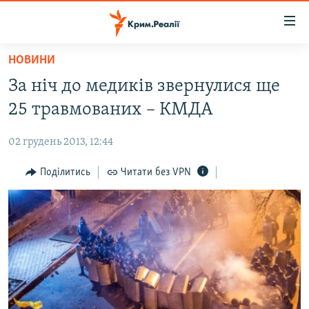
Доступність
посилання
Перейти
НОВИНИ
до
НОВИНИ
За ніч до медиків звернулися ще
основного
ВОДА.КРИМ
матеріалу
25 травмованих – КМДА
ВІДЕО ТА ФОТО
Перейти
до
02 грудень 2013, 12:44
ПОЛІТИКА
основної
БЛОГИ
Поділитись
Читати без VPN
навігації
Перейти
ПОГЛЯД
до
ІНТЕРВ'Ю
пошуку
ВСЕ ЗА ДЕНЬ
СПЕЦПРОЕКТИ
ЯК ОБІЙТИ БЛОКУВАННЯ
ДЕПОРТАЦІЯ