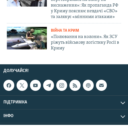
виснаження»: Як пропаганда РФ
у Криму пояснює невдачі «СВО»
та залякує «мінними атаками»
ВІЙНА ТА КРИМ
«Полювання на колони». Як ЗСУ
ріжуть військову логістику Росії в
Криму
ДОЛУЧАЙСЯ!
ПІДТРИМКА
ІНФО