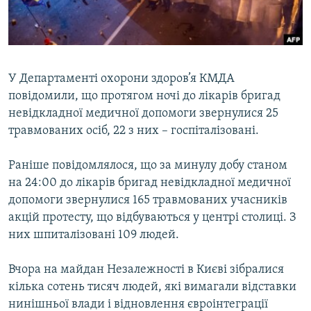
ВІДЕОУРОКИ «ELIFBE»
Русский
СВІДЧЕННЯ ОКУПАЦІЇ
Qırımtatar
УКРАЇНСЬКА ПРОБЛЕМА КРИМУ
У Департаменті охорони здоров’я КМДА
ДОЛУЧАЙСЯ!
ІНФОГРАФІКА
повідомили, що протягом ночі до лікарів бригад
невідкладної медичної допомоги звернулися 25
травмованих осіб, 22 з них – госпіталізовані.
Усі сайти RFE/RL
Раніше повідомлялося, що за минулу добу станом
на 24:00 до лікарів бригад невідкладної медичної
допомоги звернулися 165 травмованих учасників
акцій протесту, що відбуваються у центрі столиці. З
них шпиталізовані 109 людей.
Вчора на майдан Незалежності в Києві зібралися
кілька сотень тисяч людей, які вимагали відставки
нинішньої влади і відновлення євроінтеграції