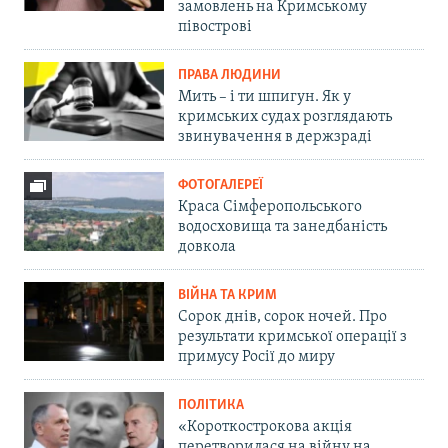
замовлень на Кримському
півострові
ПРАВА ЛЮДИНИ
Мить – і ти шпигун. Як у
кримських судах розглядають
звинувачення в держзраді
ФОТОГАЛЕРЕЇ
Краса Сімферопольського
водосховища та занедбаність
довкола
ВІЙНА ТА КРИМ
Сорок днів, сорок ночей. Про
результати кримської операції з
примусу Росії до миру
ПОЛІТИКА
«Короткострокова акція
перетворилася на війну на