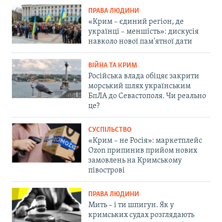
ПРАВА ЛЮДИНИ
«Крим – єдиний регіон, де
українці – меншість»: дискусія
навколо нової пам'ятної дати
ВІЙНА ТА КРИМ
Російська влада обіцяє закрити
морський шлях українським
БпЛА до Севастополя. Чи реально
це?
СУСПІЛЬСТВО
«Крим – не Росія»: маркетплейс
Ozon припинив прийом нових
замовлень на Кримському
півострові
ПРАВА ЛЮДИНИ
Мить – і ти шпигун. Як у
кримських судах розглядають