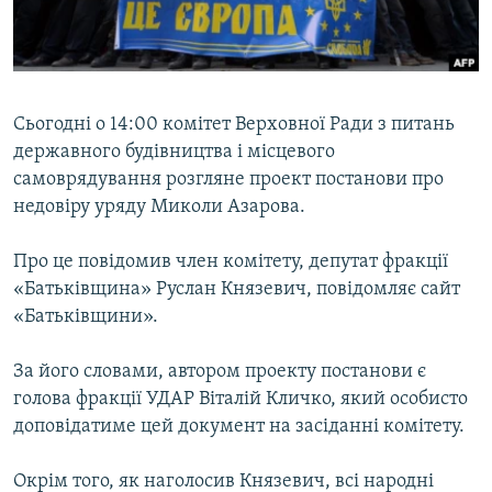
ВІДЕОУРОКИ «ELIFBE»
Русский
СВІДЧЕННЯ ОКУПАЦІЇ
Qırımtatar
УКРАЇНСЬКА ПРОБЛЕМА КРИМУ
Сьогодні о 14:00 комітет Верховної Ради з питань
ДОЛУЧАЙСЯ!
ІНФОГРАФІКА
державного будівництва і місцевого
самоврядування розгляне проект постанови про
недовіру уряду Миколи Азарова.
Усі сайти RFE/RL
Про це повідомив член комітету, депутат фракції
«Батьківщина» Руслан Князевич, повідомляє сайт
«Батьківщини».
За його словами, автором проекту постанови є
голова фракції УДАР Віталій Кличко, який особисто
доповідатиме цей документ на засіданні комітету.
Окрім того, як наголосив Князевич, всі народні