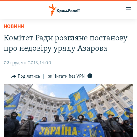
Доступність
посилання
Перейти
НОВИНИ
до
НОВИНИ
Комітет Ради розгляне постанову
основного
ВОДА.КРИМ
матеріалу
про недовіру уряду Азарова
ВІДЕО ТА ФОТО
Перейти
до
02 грудень 2013, 14:00
ПОЛІТИКА
основної
БЛОГИ
Поділитись
Читати без VPN
навігації
Перейти
ПОГЛЯД
до
ІНТЕРВ'Ю
пошуку
ВСЕ ЗА ДЕНЬ
СПЕЦПРОЕКТИ
ЯК ОБІЙТИ БЛОКУВАННЯ
ДЕПОРТАЦІЯ