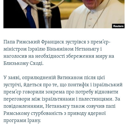
ВІДЕОУРОКИ «ELIFBE»
Русский
СВІДЧЕННЯ ОКУПАЦІЇ
Qırımtatar
УКРАЇНСЬКА ПРОБЛЕМА КРИМУ
ДОЛУЧАЙСЯ!
ІНФОГРАФІКА
Папа Римський Франциск зустрівся з прем’єр-
міністром Ізраїлю Біньяміном Нетаньягу і
наголосив на необхідності збереження миру на
Усі сайти RFE/RL
Близькому Сході.
У заяві, оприлюдненій Ватиканом після цієї
зустрічі, йдеться про те, що понтифік і ізраїльський
прем’єр говорили зокрема про потребу відновити
переговори між ізраїльтянами і палестинцями. За
повідомленнями, Нетаньягу також озвучив папі
Римському стурбованість з приводу ядерної
програми Ірану.