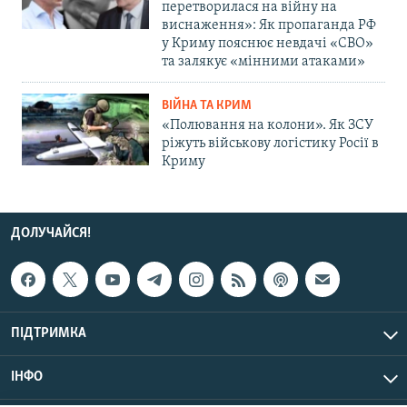
перетворилася на війну на
виснаження»: Як пропаганда РФ
у Криму пояснює невдачі «СВО»
та залякує «мінними атаками»
ВІЙНА ТА КРИМ
«Полювання на колони». Як ЗСУ
ріжуть військову логістику Росії в
Криму
ДОЛУЧАЙСЯ!
ПІДТРИМКА
ІНФО