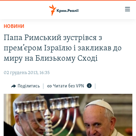
Доступність
посилання
Перейти
НОВИНИ
до
НОВИНИ
Папа Римський зустрівся з
основного
ВОДА.КРИМ
матеріалу
прем’єром Ізраїлю і закликав до
ВІДЕО ТА ФОТО
Перейти
миру на Близькому Сході
до
ПОЛІТИКА
основної
02 грудень 2013, 16:35
БЛОГИ
навігації
Перейти
Поділитись
Читати без VPN
ПОГЛЯД
до
ІНТЕРВ'Ю
пошуку
ВСЕ ЗА ДЕНЬ
СПЕЦПРОЕКТИ
ЯК ОБІЙТИ БЛОКУВАННЯ
ДЕПОРТАЦІЯ