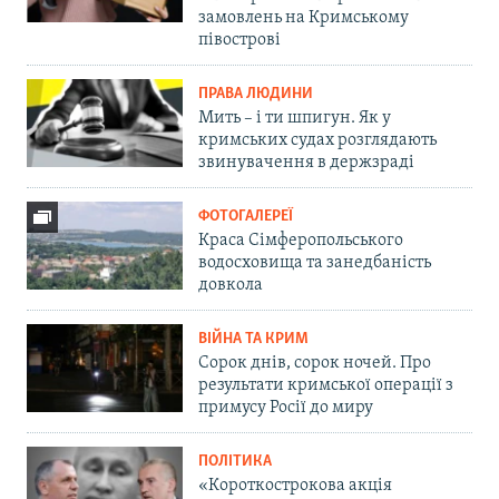
замовлень на Кримському
півострові
ПРАВА ЛЮДИНИ
Мить – і ти шпигун. Як у
кримських судах розглядають
звинувачення в держзраді
ФОТОГАЛЕРЕЇ
Краса Сімферопольського
водосховища та занедбаність
довкола
ВІЙНА ТА КРИМ
Сорок днів, сорок ночей. Про
результати кримської операції з
примусу Росії до миру
ПОЛІТИКА
«Короткострокова акція