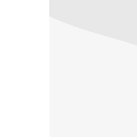
ВІДЕОУРОКИ «ELIFBE»
СВІДЧЕННЯ ОКУПАЦІЇ
УКРАЇНСЬКА ПРОБЛЕМА КРИМУ
ІНФОГРАФІКА