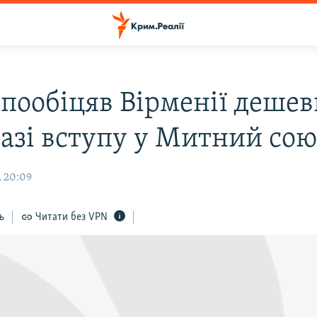
 пообіцяв Вірменії деше
разі вступу у Митний сою
, 20:09
ь
Читати без VPN