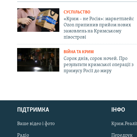
СУСПІЛЬСТВО
«Крим – не Росія»: маркетплейс
Ozon припинив прийом нових
замовлень на Кримському
півострові
ВІЙНА ТА КРИМ
Сорок днів, сорок ночей. Про
результати кримської операції з
примусу Росії до миру
Русский
ПІДТРИМКА
ІНФО
Qırımtatar
Ваше відео і фото
Крим.Реалії
ДОЛУЧАЙСЯ!
Радіо
Передрук