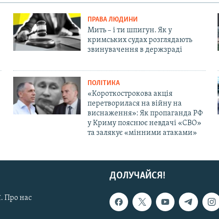
ПРАВА ЛЮДИНИ
Мить – і ти шпигун. Як у
кримських судах розглядають
звинувачення в держзраді
ПОЛІТИКА
«Короткострокова акція
перетворилася на війну на
виснаження»: Як пропаганда РФ
у Криму пояснює невдачі «СВО»
та залякує «мінними атаками»
ДОЛУЧАЙСЯ!
. Про нас