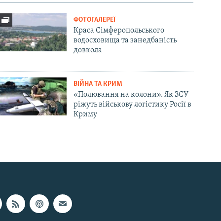
ФОТОГАЛЕРЕЇ
Краса Сімферопольського
водосховища та занедбаність
довкола
ВІЙНА ТА КРИМ
«Полювання на колони». Як ЗСУ
ріжуть військову логістику Росії в
Криму