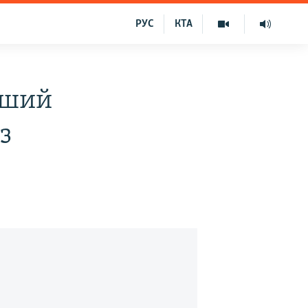
РУС
КТА
вший
з