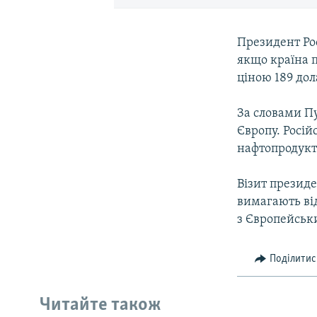
Президент Рос
якщо країна п
ціною 189 дол
За словами Пут
Європу. Росій
нафтопродукти
Візит президе
вимагають від
з Європейськ
Поділитис
Читайте також