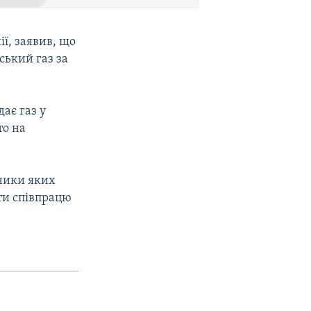
ії, заявив, що
ський газ за
дає газ у
то на
сники яких
ти співпрацю