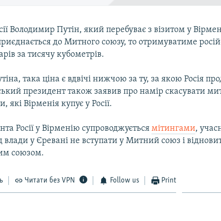
ії Володимир Путін, який перебуває з візитом у Вірмен
риєднається до Митного союзу, то отримуватиме росій
арів за тисячу кубометрів.
іна, така ціна є вдвічі нижчою за ту, за якою Росія про
ський президент також заявив про намір скасувати ми
, які Вірменія купує у Росії.
нта Росії у Вірменію супроводжується
мітингами
, уча
 влади у Єревані не вступати у Митний союз і віднови
им союзом.
ь
Читати без VPN
Follow us
Print