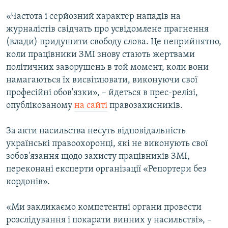
ВІДЕОУРОКИ «ELIFBE»
«Частота і серйозний характер нападів на
Русский
СВІДЧЕННЯ ОКУПАЦІЇ
журналістів свідчать про усвідомлене прагнення
Qırımtatar
(влади) придушити свободу слова. Це неприйнятно,
УКРАЇНСЬКА ПРОБЛЕМА КРИМУ
коли працівники ЗМІ знову стають жертвами
ДОЛУЧАЙСЯ!
ІНФОГРАФІКА
політичних заворушень в той момент, коли вони
намагаються їх висвітлювати, виконуючи свої
професійні обов'язки», – йдеться в прес-релізі,
опублікованому
на сайті
правозахисників.
Усі сайти RFE/RL
За акти насильства несуть відповідальність
українські правоохоронці, які не виконують свої
зобов'язання щодо захисту працівників ЗМІ,
переконані експерти організації «Репортери без
кордонів».
«Ми закликаємо компетентні органи провести
розслідування і покарати винних у насильстві», –