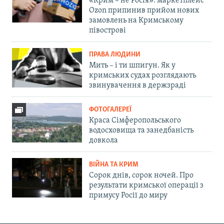
«Крим – не Росія»: маркетплейс
Ozon припинив прийом нових
замовлень на Кримському
півострові
ПРАВА ЛЮДИНИ
Мить – і ти шпигун. Як у
кримських судах розглядають
звинувачення в держзраді
ФОТОГАЛЕРЕЇ
Краса Сімферопольського
водосховища та занедбаність
довкола
ВІЙНА ТА КРИМ
Сорок днів, сорок ночей. Про
результати кримської операції з
примусу Росії до миру