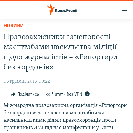
Доступність
посилання
Перейти
НОВИНИ
до
НОВИНИ
Правозахисники занепокоєні
основного
ВОДА.КРИМ
матеріалу
масштабами насильства міліції
ВІДЕО ТА ФОТО
Перейти
щодо журналістів – «Репортери
до
ПОЛІТИКА
без кордонів»
основної
БЛОГИ
навігації
03 грудень 2013, 09:22
Перейти
ПОГЛЯД
до
Поділитись
Читати без VPN
ІНТЕРВ'Ю
пошуку
Міжнародна правозахисна організація «Репортери
ВСЕ ЗА ДЕНЬ
без кордонів» занепокоєна масштабними
СПЕЦПРОЕКТИ
насильницькими діями правоохоронців проти
працівників ЗМІ під час маніфестацій у Києві.
ЯК ОБІЙТИ БЛОКУВАННЯ
ДЕПОРТАЦІЯ