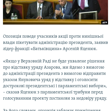
ВІДЕОУРОКИ «ELIFBE»
Русский
СВІДЧЕННЯ ОКУПАЦІЇ
Qırımtatar
УКРАЇНСЬКА ПРОБЛЕМА КРИМУ
ДОЛУЧАЙСЯ!
ІНФОГРАФІКА
Опозиція поведе учасників акції проти нинішньої
влади пікетувати адміністрацію президента, заявив
лідер фракції «Батьківщина» Арсеній Яценюк.
Усі сайти RFE/RL
«Якщо у Верховній Раді не буде ухвалене рішення
про відставку уряду Азарова, ми йдемо з вимогою
до адміністрації президента з вимогою відправити
указом Януковича уряд у відставку і оголосити
дострокові президентські і парламентські вибори»,
– сказав Яценюк з парламентської трибуни перед
голосуванням проекту постанови за недовіру уряду.
За його словами, опозиція заблокує приміщення