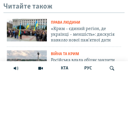
Читайте також
ПРАВА ЛЮДИНИ
«Крим – єдиний регіон, де
українці – меншість»: дискусія
навколо нової пам'ятної дати
ВІЙНА ТА КРИМ
Російська влада обіцяє закрити
морський шлях українським
КТА
РУС
БпЛА до Севастополя. Чи реально
це?
СУСПІЛЬСТВО
Шукати
«Крим – не Росія»: маркетплейс
Ozon припинив прийом нових
замовлень на Кримському
півострові