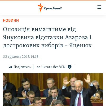
Доступність
посилання
Перейти
НОВИНИ
до
НОВИНИ
Опозиція вимагатиме від
основного
ВОДА.КРИМ
матеріалу
Януковича відставки Азарова і
ВІДЕО ТА ФОТО
Перейти
дострокових виборів – Яценюк
до
ПОЛІТИКА
основної
03 грудень 2013, 14:18
БЛОГИ
навігації
Перейти
Поділитись
Читати без VPN
ПОГЛЯД
до
ІНТЕРВ'Ю
пошуку
ВСЕ ЗА ДЕНЬ
СПЕЦПРОЕКТИ
ЯК ОБІЙТИ БЛОКУВАННЯ
ДЕПОРТАЦІЯ