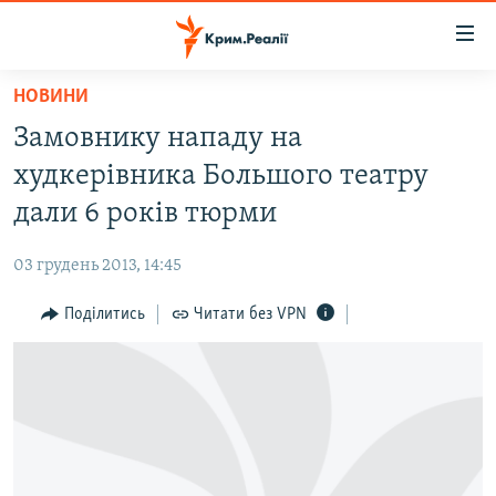
Доступність
посилання
Перейти
НОВИНИ
до
НОВИНИ
Замовнику нападу на
основного
ВОДА.КРИМ
матеріалу
худкерівника Большого театру
ВІДЕО ТА ФОТО
Перейти
дали 6 років тюрми
до
ПОЛІТИКА
основної
03 грудень 2013, 14:45
БЛОГИ
навігації
Перейти
Поділитись
Читати без VPN
ПОГЛЯД
до
ІНТЕРВ'Ю
пошуку
ВСЕ ЗА ДЕНЬ
СПЕЦПРОЕКТИ
ЯК ОБІЙТИ БЛОКУВАННЯ
ДЕПОРТАЦІЯ