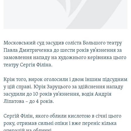
ВІДЕОУРОКИ «ELIFBE»
Русский
СВІДЧЕННЯ ОКУПАЦІЇ
Qırımtatar
УКРАЇНСЬКА ПРОБЛЕМА КРИМУ
ДОЛУЧАЙСЯ!
ІНФОГРАФІКА
Московський суд засудив соліста Большого театру
Павла Дмитриченка до шести років ув’язнення за
замовлення нападу на художнього керівника цього
Усі сайти RFE/RL
театру Сергія Філіна.
Крім того, вирок оголосили і двом іншим підсудним
у цій справі. Юрія Заруцього за здійснення нападу
засудили до 10 років ув’язнення, водія Андрія
Ліпатова – до 4 років.
Сергій Філін, якого облили кислотою в січні цього
року, отримав сильні опіки і вже переніс кілька
операцій на обличчі.