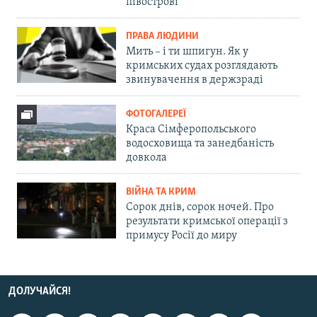
півострові
ПРАВА ЛЮДИНИ
Мить – і ти шпигун. Як у
кримських судах розглядають
звинувачення в держзраді
ФОТОГАЛЕРЕЇ
Краса Сімферопольського
водосховища та занедбаність
довкола
ВІЙНА ТА КРИМ
Сорок днів, сорок ночей. Про
результати кримської операції з
примусу Росії до миру
ДОЛУЧАЙСЯ!