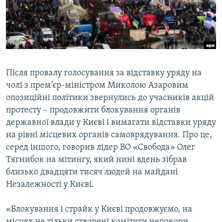
ВІДЕОУРОКИ «ELIFBE»
Русский
СВІДЧЕННЯ ОКУПАЦІЇ
Qırımtatar
УКРАЇНСЬКА ПРОБЛЕМА КРИМУ
ДОЛУЧАЙСЯ!
ІНФОГРАФІКА
Після провалу голосування за відставку уряду на
чолі з прем’єр-міністром Миколою Азаровим
опозиційні політики звернулись до учасників акцій
Усі сайти RFE/RL
протесту – продовжити блокування органів
державної влади у Києві і вимагати відставки уряду
на рівні місцевих органів самоврядування. Про це,
серед іншого, говорив лідер ВО «Свобода» Олег
Тягнибок на мітингу, який нині вдень зібрав
близько двадцяти тисяч людей на майдані
Незалежності у Києві.
«Блокування і страйк у Києві продовжуємо, на
місцях не тільки створені комітети непокори,