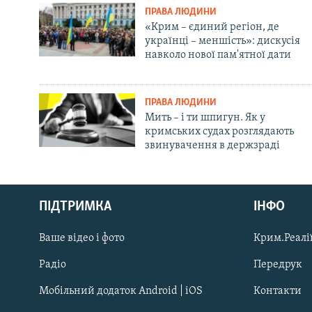
ПРАВА ЛЮДИНИ
«Крим – єдиний регіон, де
українці – меншість»: дискусія
навколо нової пам'ятної дати
ПРАВА ЛЮДИНИ
Мить – і ти шпигун. Як у
кримських судах розглядають
звинувачення в держзраді
Русский
ПІДТРИМКА
ІНФО
Qırımtatar
Ваше відео і фото
Крим.Реалії
ДОЛУЧАЙСЯ!
Радіо
Передрук
Мобільний додаток Android | iOS
Контакти