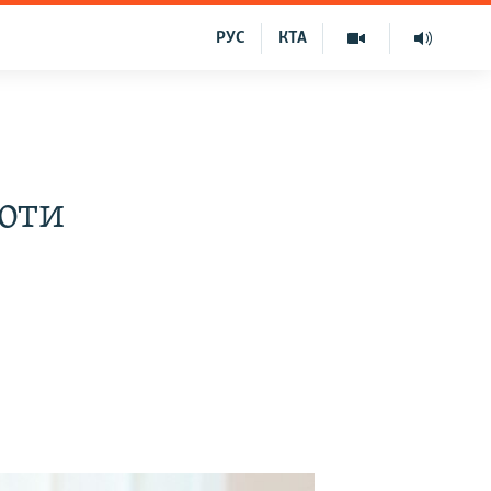
РУС
КТА
оти
и