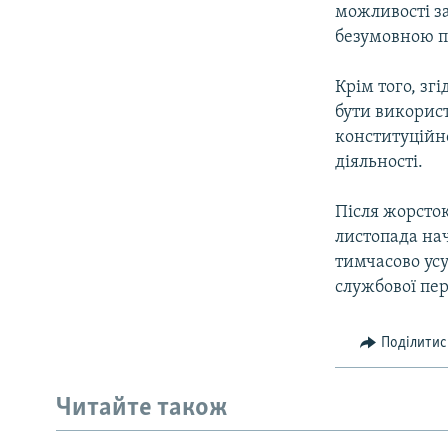
можливості з
безумовною п
Крім того, зг
бути викорис
конституційно
діяльності.
Після жорсто
листопада нач
тимчасово усу
службової пер
Поділитис
Читайте також