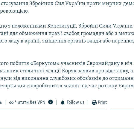
астосування Збройних Сил України проти мирних демо
ровокацією.
ідно з положеннями Конституції, Збройні Сили України
тані для обмеження прав і свобод громадян або з мето
го ладу в країні, зміщення органів влади або перешко
кого побиття «Беркутом» учасників Євромайдану в ніч 
альник столичної міліції Коряк заявив про відставку, а
нули від виконання службових обов'язків до отримання
евірки дій співробітників міліції під час розгону Євро
ь
Читати без VPN
Follow us
Print