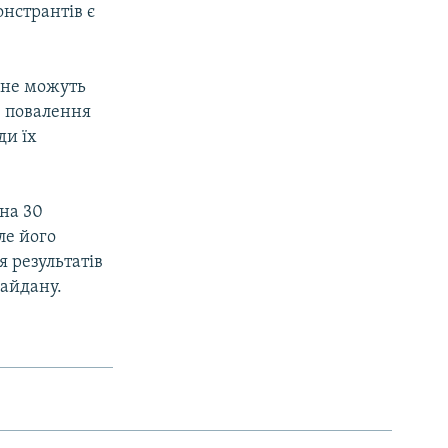
нстрантів є
 не можуть
ю повалення
ди їх
на 30
ле його
 результатів
майдану.