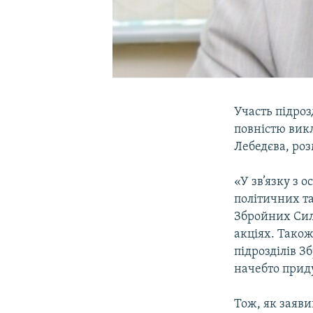
Участь підроз
повністю викл
Лебедєва, роз
«У зв’язку з 
політичних та
Збройних Сил 
акціях. Також
підрозділів 
начебто прид
Тож, як заяви