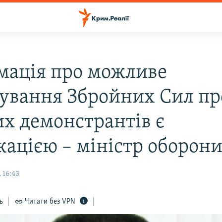
мація про можливе
сування Збройних Сил пр
х демонстрантів є
кацією – міністр оборон
 16:43
ь
Читати без VPN