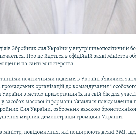
ділів Збройних сил України у внутрішньополітичній бо
ючається. Про це йдеться в офіційній заяві міністра о
міщеній на сайті міністерства.
останніми політичними подіями в Україні з’явилися за
 громадських організацій до командування і особовог
України з метою привертання їх на свій бік для участі
 у засобах масової інформації з’явилися повідомлення 
Збройних Сил України, озброєних важкою бронетехніко
ушення мирних демонстрацій громадян України.
в міністр, повідомлення, які поширюють деякі ЗМІ, що