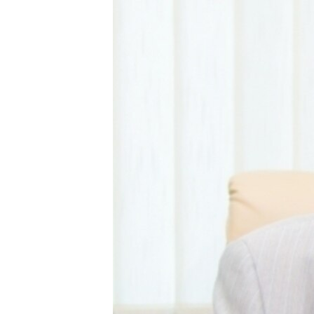
ВІДЕОУРОКИ «ELIFBE»
СВІДЧЕННЯ ОКУПАЦІЇ
УКРАЇНСЬКА ПРОБЛЕМА КРИМУ
ІНФОГРАФІКА