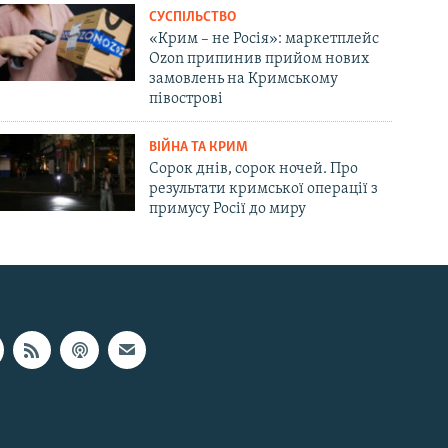
СУСПІЛЬСТВО
«Крим – не Росія»: маркетплейс
Ozon припинив прийом нових
замовлень на Кримському
півострові
ВІЙНА ТА КРИМ
Сорок днів, сорок ночей. Про
результати кримської операції з
примусу Росії до миру