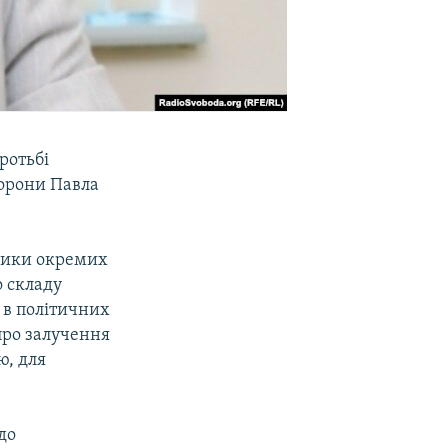
ротьбі
борони Павла
клики окремих
о складу
 в політичних
про залучення
ю, для
до