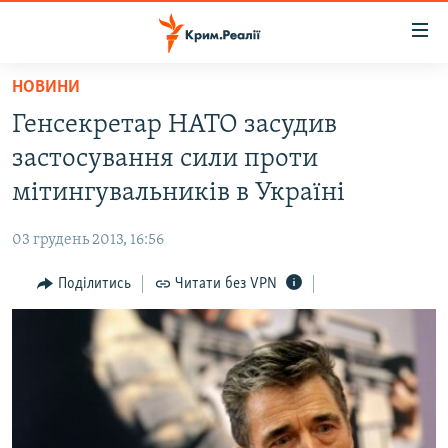
Доступність
посилання
Перейти
НОВИНИ
до
НОВИНИ
Генсекретар НАТО засудив
основного
ВОДА.КРИМ
матеріалу
застосування сили проти
ВІДЕО ТА ФОТО
Перейти
мітингувальників в Україні
до
ПОЛІТИКА
основної
03 грудень 2013, 16:56
БЛОГИ
навігації
Перейти
Поділитись
Читати без VPN
ПОГЛЯД
до
ІНТЕРВ'Ю
пошуку
ВСЕ ЗА ДЕНЬ
СПЕЦПРОЕКТИ
ЯК ОБІЙТИ БЛОКУВАННЯ
ДЕПОРТАЦІЯ