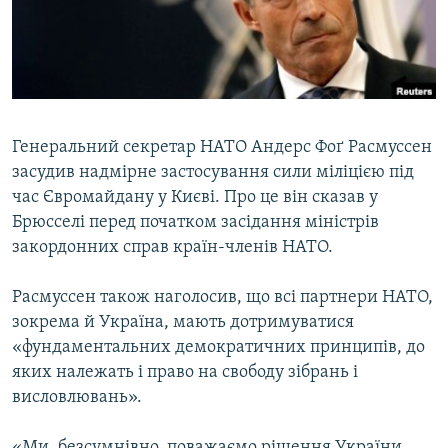
ВІДЕОУРОКИ «ELIFBE»
Русский
СВІДЧЕННЯ ОКУПАЦІЇ
Qırımtatar
УКРАЇНСЬКА ПРОБЛЕМА КРИМУ
ДОЛУЧАЙСЯ!
ІНФОГРАФІКА
Генеральний секретар НАТО Андерс Фоґ Расмуссен
засудив надмірне застосування сили міліцією під
час Євромайдану у Києві. Про це він сказав у
Усі сайти RFE/RL
Брюсселі перед початком засідання міністрів
закордонних справ країн-членів НАТО.
Расмуссен також наголосив, що всі партнери НАТО,
зокрема й Україна, мають дотримуватися
«фундаментальних демократичних принципів, до
яких належать і право на свободу зібрань і
висловлювань».
«Ми, безсумнівно, поважаємо рішення України