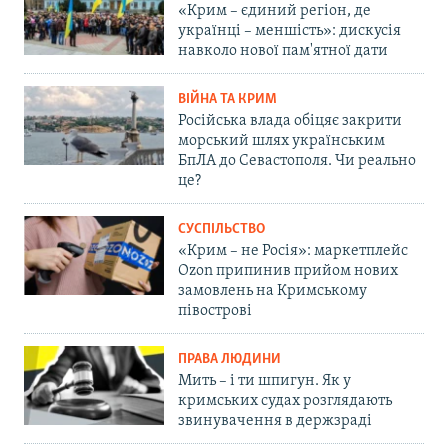
«Крим – єдиний регіон, де
українці – меншість»: дискусія
навколо нової пам'ятної дати
ВІЙНА ТА КРИМ
Російська влада обіцяє закрити
морський шлях українським
БпЛА до Севастополя. Чи реально
це?
СУСПІЛЬСТВО
«Крим – не Росія»: маркетплейс
Ozon припинив прийом нових
замовлень на Кримському
півострові
ПРАВА ЛЮДИНИ
Мить – і ти шпигун. Як у
кримських судах розглядають
звинувачення в держзраді