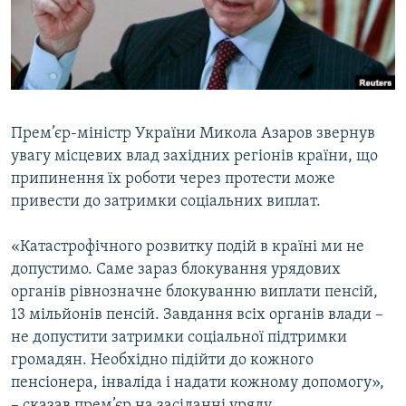
ВІДЕОУРОКИ «ELIFBE»
Русский
СВІДЧЕННЯ ОКУПАЦІЇ
Qırımtatar
УКРАЇНСЬКА ПРОБЛЕМА КРИМУ
ДОЛУЧАЙСЯ!
ІНФОГРАФІКА
Прем’єр-міністр України Микола Азаров звернув
увагу місцевих влад західних регіонів країни, що
припинення їх роботи через протести може
Усі сайти RFE/RL
привести до затримки соціальних виплат.
«Катастрофічного розвитку подій в країні ми не
допустимо. Саме зараз блокування урядових
органів рівнозначне блокуванню виплати пенсій,
13 мільйонів пенсій. Завдання всіх органів влади –
не допустити затримки соціальної підтримки
громадян. Необхідно підійти до кожного
пенсіонера, інваліда і надати кожному допомогу»,
– сказав прем’єр на засіданні уряду.