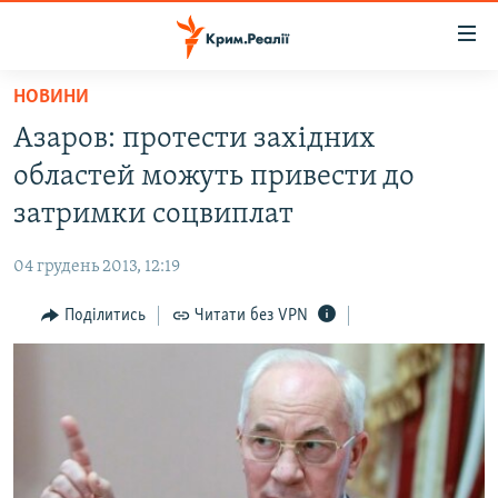
Доступність
посилання
Перейти
НОВИНИ
до
НОВИНИ
Азаров: протести західних
основного
ВОДА.КРИМ
матеріалу
областей можуть привести до
ВІДЕО ТА ФОТО
Перейти
затримки соцвиплат
до
ПОЛІТИКА
основної
04 грудень 2013, 12:19
БЛОГИ
навігації
Перейти
Поділитись
Читати без VPN
ПОГЛЯД
до
ІНТЕРВ'Ю
пошуку
ВСЕ ЗА ДЕНЬ
СПЕЦПРОЕКТИ
ЯК ОБІЙТИ БЛОКУВАННЯ
ДЕПОРТАЦІЯ