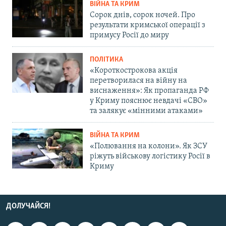
ВІЙНА ТА КРИМ
Сорок днів, сорок ночей. Про
результати кримської операції з
примусу Росії до миру
ПОЛІТИКА
«Короткострокова акція
перетворилася на війну на
виснаження»: Як пропаганда РФ
у Криму пояснює невдачі «СВО»
та залякує «мінними атаками»
ВІЙНА ТА КРИМ
«Полювання на колони». Як ЗСУ
ріжуть військову логістику Росії в
Криму
ДОЛУЧАЙСЯ!