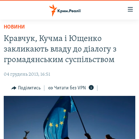
Доступність
посилання
Перейти
НОВИНИ
до
НОВИНИ
Кравчук, Кучма і Ющенко
основного
ВОДА.КРИМ
матеріалу
закликають владу до діалогу з
ВІДЕО ТА ФОТО
Перейти
громадянським суспільством
до
ПОЛІТИКА
основної
04 грудень 2013, 16:51
БЛОГИ
навігації
Перейти
Поділитись
Читати без VPN
ПОГЛЯД
до
ІНТЕРВ'Ю
пошуку
ВСЕ ЗА ДЕНЬ
СПЕЦПРОЕКТИ
ЯК ОБІЙТИ БЛОКУВАННЯ
ДЕПОРТАЦІЯ