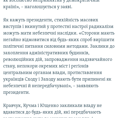
як абсолютно неприйнятна у демократичній
країні», – наголошується у заяві.
Як кажуть президенти, стихійність масових
виступів і вкинутий у протестні настрої радикалізм
можуть мати небезпечні наслідки. «Сторони мають
негайно відмовитися від будь-яких спроб вирішити
політичні питання силовими методами. Заклики до
захоплення адміністративних будинків,
революційних дій, запровадження надзвичайного
стану, непокори окремих міст і регіонів
центральним органам влади, протиставлення
українців Сходу і Заходу мають бути припинені як
небезпечні й непередбачувані», – заявляють
президенти.
Кравчук, Кучма і Ющенко закликали владу не
вдаватися до будь-яких дій, які передбачають