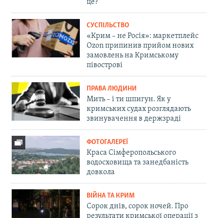
це?
СУСПІЛЬСТВО
«Крим – не Росія»: маркетплейс
Ozon припинив прийом нових
замовлень на Кримському
півострові
ПРАВА ЛЮДИНИ
Мить – і ти шпигун. Як у
кримських судах розглядають
звинувачення в держзраді
ФОТОГАЛЕРЕЇ
Краса Сімферопольського
водосховища та занедбаність
довкола
ВІЙНА ТА КРИМ
Сорок днів, сорок ночей. Про
результати кримської операції з