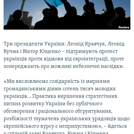
ВІДЕОУРОКИ «ELIFBE»
Русский
СВІДЧЕННЯ ОКУПАЦІЇ
Qırımtatar
УКРАЇНСЬКА ПРОБЛЕМА КРИМУ
ДОЛУЧАЙСЯ!
ІНФОГРАФІКА
Три президенти України: Леонід Кравчук, Леонід
Кучма і Віктор Ющенко – підтримують протест
українців проти відмови від євроінтеграції, проте
Усі сайти RFE/RL
попереджають про можливі небезпечні наслідки.
«Ми висловлюємо солідарність із мирними
громадянськими діями сотень тисяч молодих
українців… Практика вирішення стратегічних
питань розвитку України без публічного
обговорення і раціонального обґрунтування,
розбіжності тлумачень українських урядовців щодо
європейського курсу є неприпустимою», – йдеться
у спільній заяві Кравчука, Кучми і Ющенка,