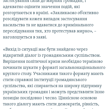
застосування сили до мирних громадян, і
адекватно оцінити значення подій, які
розгортаються в країні. «Закликаємо об’єктивно
розслідувати кожен випадок застосування
насильства та не вдаватися до кримінального
переслідування тих, хто протестував мирно», –
наголошується в заяві.
«Вихід із ситуації має бути знайдено через
відкритий діалог із громадянським суспільством.
Вирішення політичної кризи необхідно терміново
починати шукати у форматі загальнонаціонального
круглого столу. Учасниками такого формату мають
стати справжні інституції громадянського
суспільства, які спираються на широку підтримку
українських громадян і можуть представляти їхню
позицію послідовно і чесно. Ціннісною основою
такого діалогу мають стати демократія, рівність,