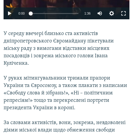
ВІДЕОУРОКИ «ELIFBE»
Русский
0:00
1:36
СВІДЧЕННЯ ОКУПАЦІЇ
Qırımtatar
УКРАЇНСЬКА ПРОБЛЕМА КРИМУ
У середу ввечері близько ста активістів
ДОЛУЧАЙСЯ!
ІНФОГРАФІКА
дніпропетровського Євромайдану пікетували
міську раду з вимогами відставки місцевих
посадовців і зокрема міського голови Івана
Куліченка.
Усі сайти RFE/RL
У руках мітингувальники тримали прапори
України та Євросоюзу, а також плакати з написами
«Свободу слова й зібрань!», «Ні – політичним
репресіям!» тощо та перекреслені портрети
президента України в короні.
За словами активістів, вони, зокрема, невдоволені
діями міської влади щодо обмеження свободи