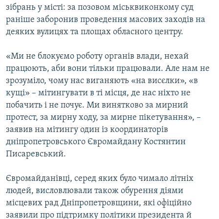
зібрань у місті: за позовом міськвиконкому суд
раніше заборонив проведення масових заходів на
деяких вулицях та площах обласного центру.
«Ми не блокуємо роботу органів влади, нехай
працюють, аби вони тільки працювали. Але нам не
зрозуміло, чому нас виганяють «на висєлки», «в
кущі» – мітингувати в ті місця, де нас ніхто не
побачить і не почує. Ми винятково за мирний
протест, за мирну ходу, за мирне пікетування», –
заявив на мітингу один із координаторів
дніпропетровського Євромайдану Костянтин
Писаревський.
Євромайданівці, серед яких було чимало літніх
людей, висловлювали також обурення діями
місцевих рад Дніпропетровщини, які офіційно
заявили про підтримку політики президента й