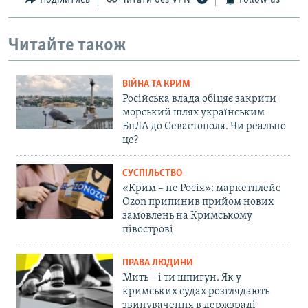
Поділитись
Читати без VPN
Follow us
Читайте також
ВІЙНА ТА КРИМ
Російська влада обіцяє закрити
морський шлях українським
БпЛА до Севастополя. Чи реально
це?
СУСПІЛЬСТВО
«Крим – не Росія»: маркетплейс
Ozon припинив прийом нових
замовлень на Кримському
півострові
ПРАВА ЛЮДИНИ
Мить – і ти шпигун. Як у
кримських судах розглядають
звинувачення в держзраді