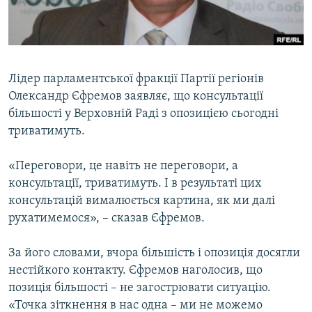
ВІДЕОУРОКИ «ELIFBE»
Русский
СВІДЧЕННЯ ОКУПАЦІЇ
Qırımtatar
УКРАЇНСЬКА ПРОБЛЕМА КРИМУ
Лідер парламентської фракції Партії регіонів
ДОЛУЧАЙСЯ!
ІНФОГРАФІКА
Олександр Єфремов заявляє, що консультації
більшості у Верховній Раді з опозицією сьогодні
триватимуть.
Усі сайти RFE/RL
«Переговори, це навіть не переговори, а
консультації, триватимуть. І в результаті цих
консультацій вималюється картина, як ми далі
рухатимемося», – сказав Єфремов.
За його словами, вчора більшість і опозиція досягли
нестійкого контакту. Єфремов наголосив, що
позиція більшості – не загострювати ситуацію.
«Точка зіткнення в нас одна – ми не можемо