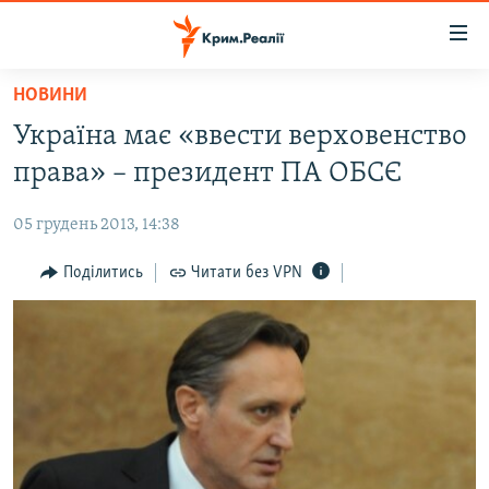
Доступність
посилання
Перейти
НОВИНИ
до
НОВИНИ
Україна має «ввести верховенство
основного
ВОДА.КРИМ
матеріалу
права» – президент ПА ОБСЄ
ВІДЕО ТА ФОТО
Перейти
до
05 грудень 2013, 14:38
ПОЛІТИКА
основної
БЛОГИ
Поділитись
Читати без VPN
навігації
Перейти
ПОГЛЯД
до
ІНТЕРВ'Ю
пошуку
ВСЕ ЗА ДЕНЬ
СПЕЦПРОЕКТИ
ЯК ОБІЙТИ БЛОКУВАННЯ
ДЕПОРТАЦІЯ