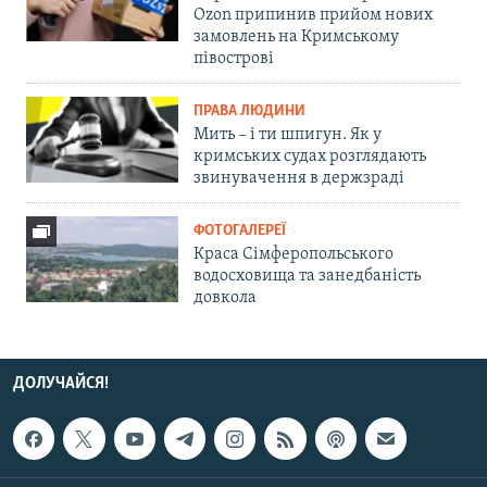
Ozon припинив прийом нових
замовлень на Кримському
півострові
ПРАВА ЛЮДИНИ
Мить – і ти шпигун. Як у
кримських судах розглядають
звинувачення в держзраді
ФОТОГАЛЕРЕЇ
Краса Сімферопольського
водосховища та занедбаність
довкола
ДОЛУЧАЙСЯ!