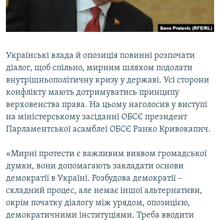
ВІДЕОУРОКИ «ELIFBE»
Русский
СВІДЧЕННЯ ОКУПАЦІЇ
Qırımtatar
УКРАЇНСЬКА ПРОБЛЕМА КРИМУ
Українські влада й опозиція повинні розпочати
ДОЛУЧАЙСЯ!
ІНФОГРАФІКА
діалог, щоб спільно, мирним шляхом подолати
внутрішньополітичну кризу у державі. Усі сторони
конфлікту мають дотримуватись принципу
верховенства права. На цьому наголосив у виступі
Усі сайти RFE/RL
на міністерському засіданні ОБСЄ президент
Парламентської асамблеї ОБСЄ Ранко Кривокапич.
«Мирні протести є важливим виявом громадської
думки, вони допомагають закладати основи
демократії в Україні. Розбудова демократії –
складний процес, але немає іншої альтернативи,
окрім початку діалогу між урядом, опозицією,
демократичними інституціями. Треба вводити