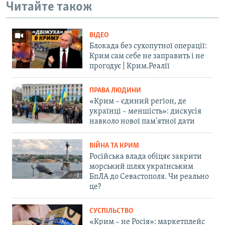
Читайте також
ВІДЕО
Блокада без сухопутної операції:
Крим сам себе не заправить і не
прогодує | Крим.Реалії
ПРАВА ЛЮДИНИ
«Крим – єдиний регіон, де
українці – меншість»: дискусія
навколо нової пам'ятної дати
ВІЙНА ТА КРИМ
Російська влада обіцяє закрити
морський шлях українським
БпЛА до Севастополя. Чи реально
це?
СУСПІЛЬСТВО
«Крим – не Росія»: маркетплейс