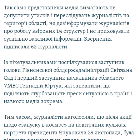
Так само представники медіа вимагають не
допустити утисків і переслідувань журналістів на
території області, не дезінформувати журналістів
про роботу ввірених їм структур і не приховувати
суспільно важливої інформації. Звернення
підписали 62 журналісти.
Із пікетувальниками поспілкувалися заступник
голови Рівненської облдержадміністрації Світлана
Сад і перший заступник начальника обласного
УМВС Геннадій Юрчук, які запевнили, що
поділяють стурбованість преси ситуацією в країні і
навколо медіа зокрема.
Тим часом, журналісти наголосили, що після акції
щодо «запуску в космос» на повітряних кульках
портрета президента Януковича 29 листопада, була