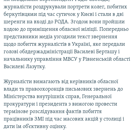
журналісти роздрукували портрети колег, побитих
беркутівцями під час сутичок у Києві і стали в дві
шеренги на вході до РОДА. Згодом вони пройшли
ходою до приміщення обласної міліції. Попередньо
представники медіа узгодили текст звернення
щодо побиття журналістів в Україні, яке передали
голові облдержадміністрації Василеві Берташу і
начальнику управління МВСУ у Рівненській області
Василеві Лазутку.
Журналісти вимагають від керівників обласної
влади та правоохоронців письмових звернень до
Міністерства внутрішніх справ, Генеральної
прокуратури і президента з вимогою провести
термінове розслідування фактів побиття
працівників ЗМІ під час масових акцій у столиці і
дати їм об’єктивну оцінку.