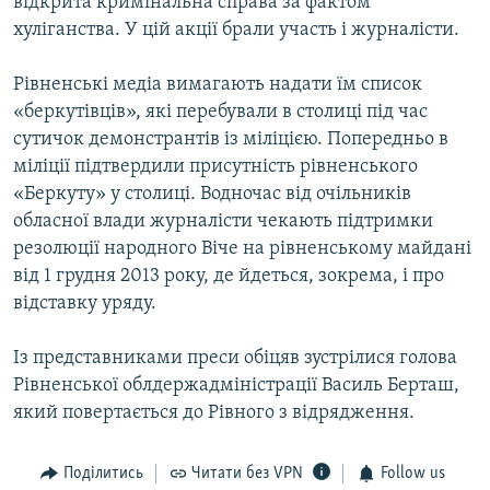
відкрита кримінальна справа за фактом
хуліганства. У цій акції брали участь і журналісти.
Рівненські медіа вимагають надати їм список
«беркутівців», які перебували в столиці під час
сутичок демонстрантів із міліцією. Попередньо в
міліції підтвердили присутність рівненського
«Беркуту» у столиці. Водночас від очільників
обласної влади журналісти чекають підтримки
резолюції народного Віче на рівненському майдані
від 1 грудня 2013 року, де йдеться, зокрема, і про
відставку уряду.
Із представниками преси обіцяв зустрілися голова
Рівненської облдержадміністрації Василь Берташ,
який повертається до Рівного з відрядження.
Поділитись
Читати без VPN
Follow us