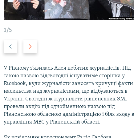
ВІДЕОУРОКИ «ELIFBE»
Русский
СВІДЧЕННЯ ОКУПАЦІЇ
Qırımtatar
УКРАЇНСЬКА ПРОБЛЕМА КРИМУ
1/5
ДОЛУЧАЙСЯ!
ІНФОГРАФІКА
Previous
Next
slide
slide
Усі сайти RFE/RL
У Рівному з’явилась Алея побитих журналістів. Під
такою назвою відсьогодні існуватиме сторінка у
Facebook, куди журналісти заносять кричущі факти
насильства над журналістами, що відбуваються в
Україні. Сьогодні ж журналісти рівненських ЗМІ
провели акцію під однойменною назвою під
Рівненською обласною адміністрацією і біля входу в
управління МВС у Рівненській області.
Як повідомляє кореспондент Радіо Свобода,