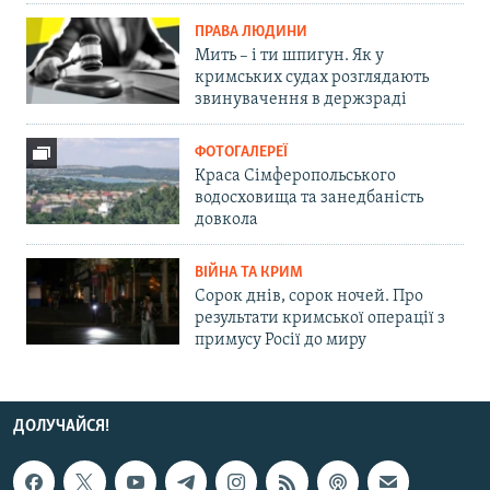
ПРАВА ЛЮДИНИ
Мить – і ти шпигун. Як у
кримських судах розглядають
звинувачення в держзраді
ФОТОГАЛЕРЕЇ
Краса Сімферопольського
водосховища та занедбаність
довкола
ВІЙНА ТА КРИМ
Сорок днів, сорок ночей. Про
результати кримської операції з
примусу Росії до миру
ДОЛУЧАЙСЯ!