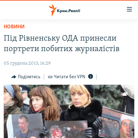
Доступність
посилання
Перейти
НОВИНИ
до
НОВИНИ
Під Рівненську ОДА принесли
основного
ВОДА.КРИМ
матеріалу
портрети побитих журналістів
ВІДЕО ТА ФОТО
Перейти
до
05 грудень 2013, 16:29
ПОЛІТИКА
основної
БЛОГИ
Поділитись
Читати без VPN
навігації
Перейти
ПОГЛЯД
до
ІНТЕРВ'Ю
пошуку
ВСЕ ЗА ДЕНЬ
СПЕЦПРОЕКТИ
ЯК ОБІЙТИ БЛОКУВАННЯ
ДЕПОРТАЦІЯ