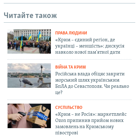
Читайте також
ПРАВА ЛЮДИНИ
«Крим – єдиний регіон, де
українці – меншість»: дискусія
навколо нової пам'ятної дати
ВІЙНА ТА КРИМ
Російська влада обіцяє закрити
морський шлях українським
БпЛА до Севастополя. Чи реально
це?
СУСПІЛЬСТВО
«Крим – не Росія»: маркетплейс
Ozon припинив прийом нових
замовлень на Кримському
півострові