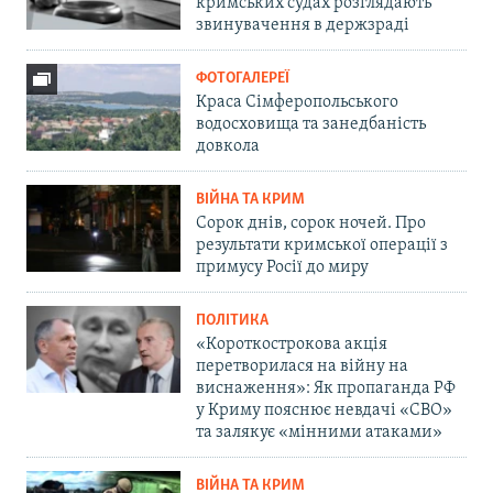
кримських судах розглядають
звинувачення в держзраді
ФОТОГАЛЕРЕЇ
Краса Сімферопольського
водосховища та занедбаність
довкола
ВІЙНА ТА КРИМ
Сорок днів, сорок ночей. Про
результати кримської операції з
примусу Росії до миру
ПОЛІТИКА
«Короткострокова акція
перетворилася на війну на
виснаження»: Як пропаганда РФ
у Криму пояснює невдачі «СВО»
та залякує «мінними атаками»
ВІЙНА ТА КРИМ