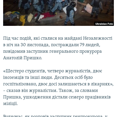
ВІДЕОУРОКИ «ELIFBE»
Русский
СВІДЧЕННЯ ОКУПАЦІЇ
Qırımtatar
УКРАЇНСЬКА ПРОБЛЕМА КРИМУ
ДОЛУЧАЙСЯ!
ІНФОГРАФІКА
Під час подій, які сталися на майдані Незалежності
в ніч на 30 листопада, постраждали 79 людей,
повідомив заступник генерального прокурора
Усі сайти RFE/RL
Анатолій Пришко.
«Шестеро студентів, четверо журналістів, двоє
іноземців та інші люди. Десятьох осіб було
госпіталізовано, двоє досі залишаються в лікарнях»,
– сказав він журналістам. Також, за словами
Пришка, ушкодження дістали семеро працівників
міліції.
Водночас, як розповів заступник генпрокурора, у