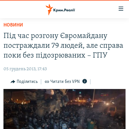
Доступність
посилання
Перейти
НОВИНИ
до
НОВИНИ
Під час розгону Євромайдану
основного
ВОДА.КРИМ
матеріалу
постраждали 79 людей, але справа
ВІДЕО ТА ФОТО
Перейти
поки без підозрюваних – ГПУ
до
ПОЛІТИКА
основної
05 грудень 2013, 17:43
БЛОГИ
навігації
Перейти
Поділитись
Читати без VPN
ПОГЛЯД
до
ІНТЕРВ'Ю
пошуку
ВСЕ ЗА ДЕНЬ
СПЕЦПРОЕКТИ
ЯК ОБІЙТИ БЛОКУВАННЯ
ДЕПОРТАЦІЯ