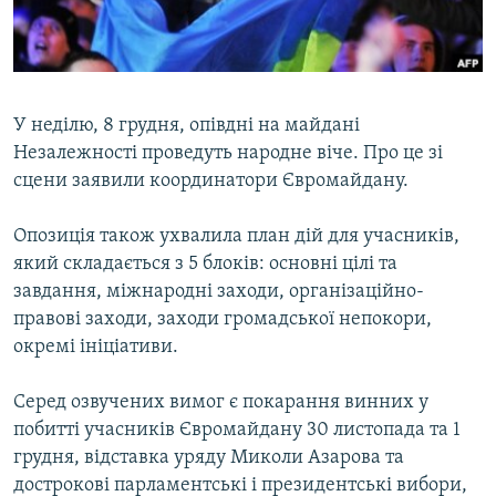
ВІДЕОУРОКИ «ELIFBE»
Русский
СВІДЧЕННЯ ОКУПАЦІЇ
Qırımtatar
УКРАЇНСЬКА ПРОБЛЕМА КРИМУ
У неділю, 8 грудня, опівдні на майдані
ДОЛУЧАЙСЯ!
ІНФОГРАФІКА
Незалежності проведуть народне віче. Про це зі
сцени заявили координатори Євромайдану.
Опозиція також ухвалила план дій для учасників,
Усі сайти RFE/RL
який складається з 5 блоків: основні цілі та
завдання, міжнародні заходи, організаційно-
правові заходи, заходи громадської непокори,
окремі ініціативи.
Серед озвучених вимог є покарання винних у
побитті учасників Євромайдану 30 листопада та 1
грудня, відставка уряду Миколи Азарова та
дострокові парламентські і президентські вибори,