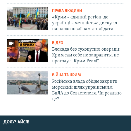
ПРАВА ЛЮДИНИ
«Крим – єдиний регіон, де
українці – меншість»: дискусія
навколо нової пам'ятної дати
ВІДЕО
Блокада без сухопутної операції:
Крим сам себе не заправить і не
прогодує | Крим.Реалії
ВІЙНА ТА КРИМ
Російська влада обіцяє закрити
морський шлях українським
БпЛА до Севастополя. Чи реально
це?
ДОЛУЧАЙСЯ!