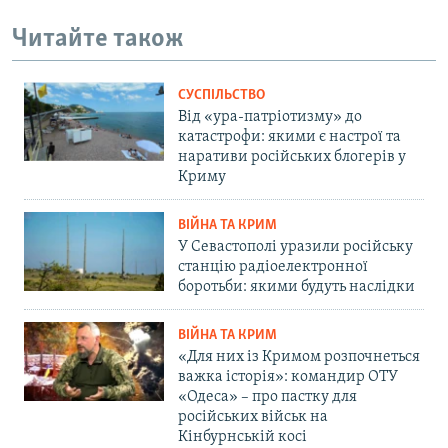
Читайте також
СУСПІЛЬСТВО
Від «ура-патріотизму» до
катастрофи: якими є настрої та
наративи російських блогерів у
Криму
ВІЙНА ТА КРИМ
У Севастополі уразили російську
станцію радіоелектронної
боротьби: якими будуть наслідки
ВІЙНА ТА КРИМ
«Для них із Кримом розпочнеться
важка історія»: командир ОТУ
«Одеса» – про пастку для
російських військ на
Кінбурнській косі