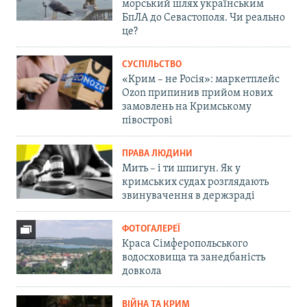
морський шлях українським
БпЛА до Севастополя. Чи реально
це?
СУСПІЛЬСТВО
«Крим – не Росія»: маркетплейс
Ozon припинив прийом нових
замовлень на Кримському
півострові
ПРАВА ЛЮДИНИ
Мить – і ти шпигун. Як у
кримських судах розглядають
звинувачення в держзраді
ФОТОГАЛЕРЕЇ
Краса Сімферопольського
водосховища та занедбаність
довкола
ВІЙНА ТА КРИМ