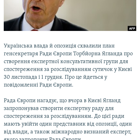
ВІДЕОУРОКИ «ELIFBE»
Русский
СВІДЧЕННЯ ОКУПАЦІЇ
Qırımtatar
УКРАЇНСЬКА ПРОБЛЕМА КРИМУ
ДОЛУЧАЙСЯ!
ІНФОГРАФІКА
Українська влада й опозиція схвалили план
генсекретаря Ради Європи Торбйорна Ягланда про
створення експертної консультативної групи для
Усі сайти RFE/RL
спостереження за розслідуванням сутичок у Києві
30 листопада і 1 грудня. Про це йдеться у
повідомленні Ради Європи.
Рада Європи нагадує, що вчора в Києві Ягланд
запропонував створити експертну раду для
спостереження за розслідуванням. До цієї ради
мають увійти один представник від опозиції, один
від влади, а також міжнародно визнаний експерт,
якого запропонує Рада Європи.