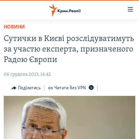
Доступність
посилання
Перейти
НОВИНИ
до
НОВИНИ
Сутички в Києві розслідуватимуть
основного
ВОДА.КРИМ
матеріалу
за участю експерта, призначеного
ВІДЕО ТА ФОТО
Перейти
Радою Європи
до
ПОЛІТИКА
основної
06 грудень 2013, 14:42
БЛОГИ
навігації
Перейти
Поділитись
Читати без VPN
ПОГЛЯД
до
ІНТЕРВ'Ю
пошуку
ВСЕ ЗА ДЕНЬ
СПЕЦПРОЕКТИ
ЯК ОБІЙТИ БЛОКУВАННЯ
ДЕПОРТАЦІЯ