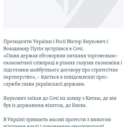
ВІДЕОУРОКИ «ELIFBE»
Русский
СВІДЧЕННЯ ОКУПАЦІЇ
Qırımtatar
УКРАЇНСЬКА ПРОБЛЕМА КРИМУ
ДОЛУЧАЙСЯ!
ІНФОГРАФІКА
Президенти України і Росії Віктор Янукович і
Володимир Путін зустрілися в Сочі.
«Глави держав обговорили питання торговельно-
Усі сайти RFE/RL
економічної співпраці в різних галузях економіки і
підготовки майбутнього договору про стратегічне
партнерство», – йдеться в повідомленні прес-
служби глави української держави.
Янукович заїхав до Сочі на шляху з Китаю, де він
був із державним візитом, до Києва.
В Україні тривають масові протести з вимогою
відставки владі і поновлення євроінтеграції.