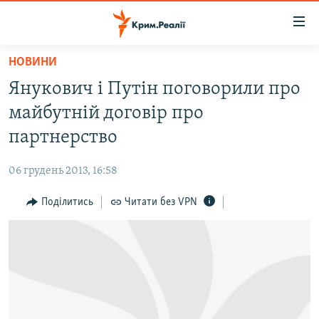
Доступність
посилання
Перейти
НОВИНИ
до
НОВИНИ
Янукович і Путін поговорили про
основного
ВОДА.КРИМ
матеріалу
майбутній договір про
ВІДЕО ТА ФОТО
Перейти
партнерство
до
ПОЛІТИКА
основної
06 грудень 2013, 16:58
БЛОГИ
навігації
Перейти
Поділитись
Читати без VPN
ПОГЛЯД
до
ІНТЕРВ'Ю
пошуку
ВСЕ ЗА ДЕНЬ
СПЕЦПРОЕКТИ
ЯК ОБІЙТИ БЛОКУВАННЯ
ДЕПОРТАЦІЯ