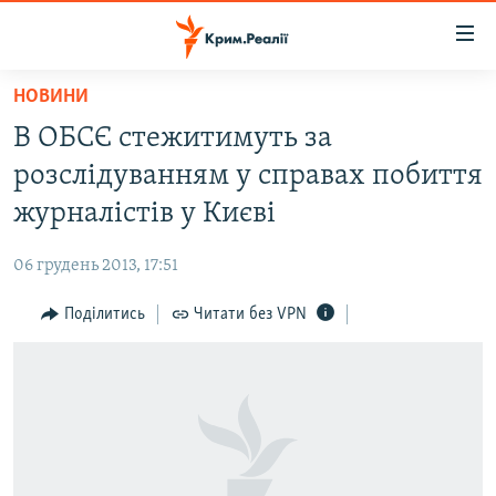
Доступність
посилання
Перейти
НОВИНИ
до
НОВИНИ
В ОБСЄ стежитимуть за
основного
ВОДА.КРИМ
матеріалу
розслідуванням у справах побиття
ВІДЕО ТА ФОТО
Перейти
журналістів у Києві
до
ПОЛІТИКА
основної
06 грудень 2013, 17:51
БЛОГИ
навігації
Перейти
Поділитись
Читати без VPN
ПОГЛЯД
до
ІНТЕРВ'Ю
пошуку
ВСЕ ЗА ДЕНЬ
СПЕЦПРОЕКТИ
ЯК ОБІЙТИ БЛОКУВАННЯ
ДЕПОРТАЦІЯ