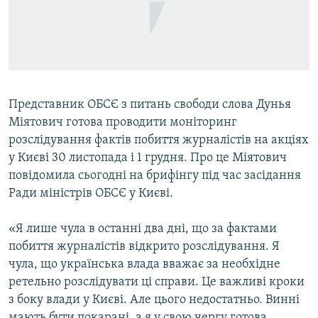
ВІДЕОУРОКИ «ELIFBE»
Русский
СВІДЧЕННЯ ОКУПАЦІЇ
Qırımtatar
УКРАЇНСЬКА ПРОБЛЕМА КРИМУ
ДОЛУЧАЙСЯ!
ІНФОГРАФІКА
Представник ОБСЄ з питань свободи слова Дунья
Міятович готова проводити моніторинг
розслідування фактів побиття журналістів на акціях
Усі сайти RFE/RL
у Києві 30 листопада і 1 грудня. Про це Міятович
повідомила сьогодні на брифінгу під час засідання
Ради міністрів ОБСЄ у Києві.
«Я лише чула в останні два дні, що за фактами
побиття журналістів відкрито розслідування. Я
чула, що українська влада вважає за необхідне
ретельно розслідувати ці справи. Це важливі кроки
з боку влади у Києві. Але цього недостатньо. Винні
мають бути покарані, а я у свою чергу готова