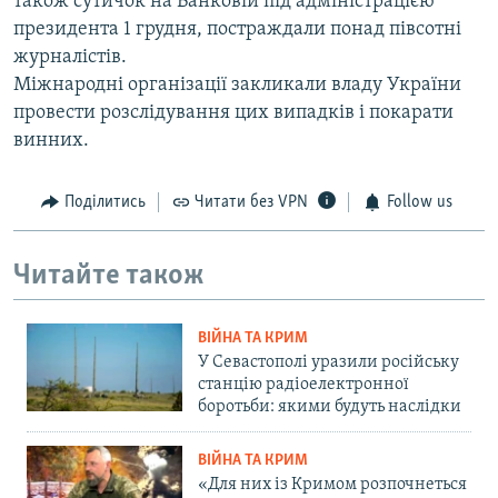
також сутичок на Банковій під адміністрацією
президента 1 грудня, постраждали понад півсотні
журналістів.
Міжнародні організації закликали владу України
провести розслідування цих випадків і покарати
винних.
Поділитись
Читати без VPN
Follow us
Читайте також
ВІЙНА ТА КРИМ
У Севастополі уразили російську
станцію радіоелектронної
боротьби: якими будуть наслідки
ВІЙНА ТА КРИМ
«Для них із Кримом розпочнеться