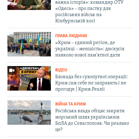
важка історія»: командир ОТУ
«Одеса» – про пастку для
російських військ на
Кінбурнській косі
ПРАВА ЛЮДИНИ
«Крим – єдиний регіон, де
українці – меншість»: дискусія
навколо нової пам'ятної дати
ВІДЕО
Блокада без сухопутної операції:
Крим сам себе не заправить і не
прогодує | Крим.Реалії
ВІЙНА ТА КРИМ
Російська влада обіцяє закрити
морський шлях українським
БпЛА до Севастополя. Чи реально
це?