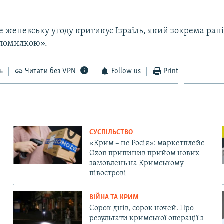
женевську угоду критикує Ізраїль, який зокрема рані
 помилкою».
ь
Читати без VPN
Follow us
Print
СУСПІЛЬСТВО
«Крим – не Росія»: маркетплейс
Ozon припинив прийом нових
замовлень на Кримському
півострові
ВІЙНА ТА КРИМ
Сорок днів, сорок ночей. Про
результати кримської операції з