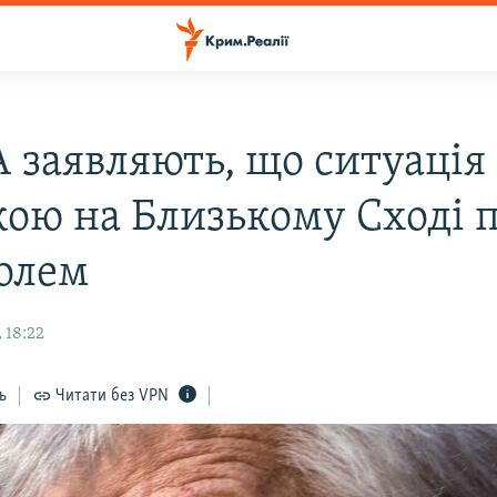
 заявляють, що ситуація 
кою на Близькому Сході п
олем
 18:22
ь
Читати без VPN