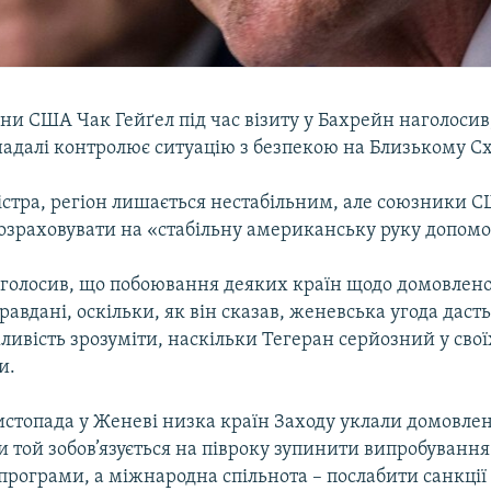
ни США Чак Гейґел під час візиту у Бахрейн наголосив
надалі контролює ситуацію з безпекою на Близькому Сх
істра, регіон лишається нестабільним, але союзники 
розраховувати на «стабільну американську руку допомо
аголосив, що побоювання деяких країн щодо домовлено
авдані, оскільки, як він сказав, женевська угода дас
ливість зрозуміти, наскільки Тегеран серйозний у сво
и.
стопада у Женеві низка країн Заходу уклали домовлено
и той зобов’язується на півроку зупинити випробуванн
 програми, а міжнародна спільнота – послабити санкції