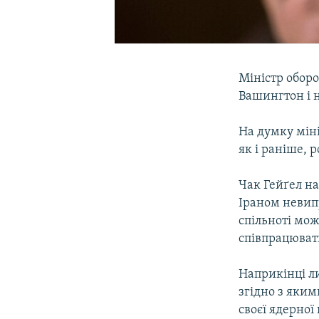
Міністр оборо
Вашингтон і 
На думку мін
як і раніше, 
Чак Гейґел н
Іраном невипр
спільноті мож
співпрацюват
Наприкінці ли
згідно з яким
своєї ядерної