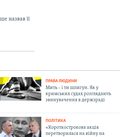
ше назвав її
ПРАВА ЛЮДИНИ
Мить – і ти шпигун. Як у
кримських судах розглядають
звинувачення в держзраді
ПОЛІТИКА
«Короткострокова акція
перетворилася на війну на