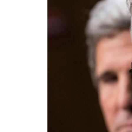
ВІДЕОУРОКИ «ELIFBE»
СВІДЧЕННЯ ОКУПАЦІЇ
УКРАЇНСЬКА ПРОБЛЕМА КРИМУ
ІНФОГРАФІКА