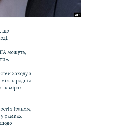
, що
оді.
США можуть,
ги».
стей Заходу з
ть міжнародній
їх намірах
сті з Іраном,
я у рамках
 щодо