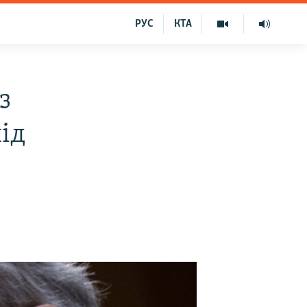
РУС
КТА
з
ід