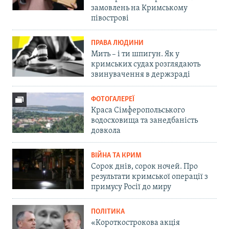
замовлень на Кримському
півострові
ПРАВА ЛЮДИНИ
Мить – і ти шпигун. Як у
кримських судах розглядають
звинувачення в держзраді
ФОТОГАЛЕРЕЇ
Краса Сімферопольського
водосховища та занедбаність
довкола
ВІЙНА ТА КРИМ
Сорок днів, сорок ночей. Про
результати кримської операції з
примусу Росії до миру
ПОЛІТИКА
«Короткострокова акція