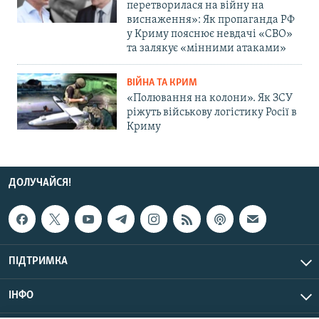
перетворилася на війну на
виснаження»: Як пропаганда РФ
у Криму пояснює невдачі «СВО»
та залякує «мінними атаками»
ВІЙНА ТА КРИМ
«Полювання на колони». Як ЗСУ
ріжуть військову логістику Росії в
Криму
ДОЛУЧАЙСЯ!
ПІДТРИМКА
ІНФО