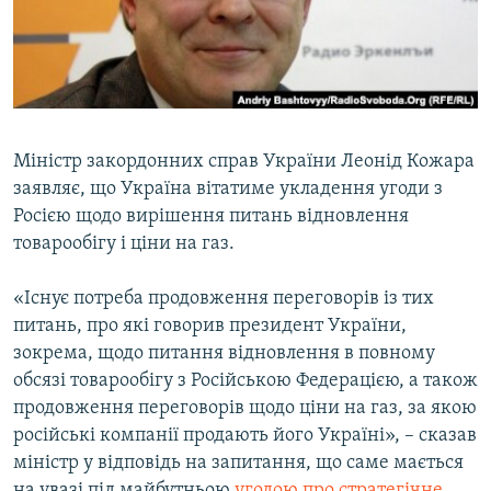
ВІДЕОУРОКИ «ELIFBE»
Русский
СВІДЧЕННЯ ОКУПАЦІЇ
Qırımtatar
УКРАЇНСЬКА ПРОБЛЕМА КРИМУ
ДОЛУЧАЙСЯ!
ІНФОГРАФІКА
Міністр закордонних справ України Леонід Кожара
заявляє, що Україна вітатиме укладення угоди з
Росією щодо вирішення питань відновлення
Усі сайти RFE/RL
товарообігу і ціни на газ.
«Існує потреба продовження переговорів із тих
питань, про які говорив президент України,
зокрема, щодо питання відновлення в повному
обсязі товарообігу з Російською Федерацією, а також
продовження переговорів щодо ціни на газ, за якою
російські компанії продають його Україні», – сказав
міністр у відповідь на запитання, що саме мається
на увазі під майбутньою
угодою про стратегічне