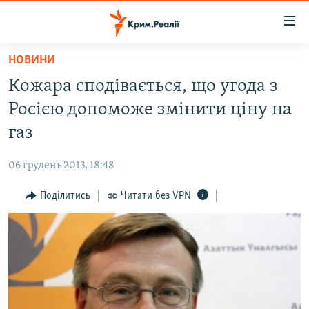
Доступність
посилання
Перейти
НОВИНИ
до
НОВИНИ
Кожара сподівається, що угода з
основного
ВОДА.КРИМ
матеріалу
Росією допоможе змінити ціну на
ВІДЕО ТА ФОТО
Перейти
газ
до
ПОЛІТИКА
основної
06 грудень 2013, 18:48
БЛОГИ
навігації
Перейти
Поділитись
Читати без VPN
ПОГЛЯД
до
ІНТЕРВ'Ю
пошуку
ВСЕ ЗА ДЕНЬ
СПЕЦПРОЕКТИ
ЯК ОБІЙТИ БЛОКУВАННЯ
ДЕПОРТАЦІЯ