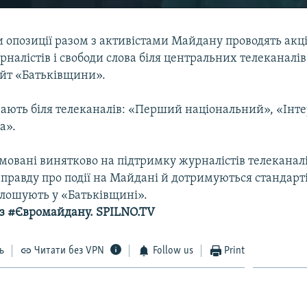
 опозиції разом з активістами Майдану проводять акці
налістів і свободи слова біля центральних телеканалів
айт «Батьківщини».
ають біля телеканалів: «Перший національний», «Інтер
а».
ямовані винятково на підтримку журналістів телеканалі
правду про події на Майдані й дотримуються стандарт
олошують у «Батьківщині».
 з
#Євромайдану.
SPILNO.TV
ь
Читати без VPN
Follow us
Print