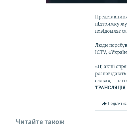
Представники
підтримку жур
повідомляє с
Люди перебув
ICTV, «Україн
«Ці акції спр
розповідають 
слова», – наг
ТРАНСЛЯЦІЯ
Поділитис
Читайте також