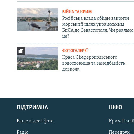
ВІЙНА ТА КРИМ
Російська влада обіцяє закрити
морський шлях українським
БпЛА до Севастополя. Чи реально
це?
ФОТОГАЛЕРЕЇ
Краса Сімферопольського
водосховища та занедбаність
довкола
Русский
ПІДТРИМКА
ІНФО
Qırımtatar
Ваше відео і фото
Крим.Реалії
ДОЛУЧАЙСЯ!
Радіо
Передрук