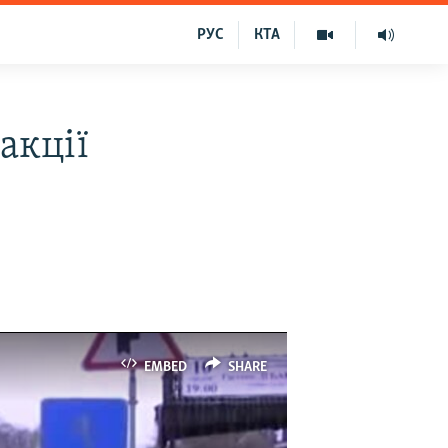
РУС
КТА
акції
EMBED
SHARE