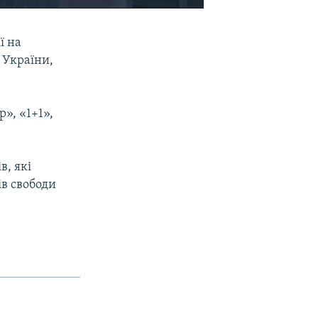
EMBED
SHARE
ї на
 України,
», «1+1»,
в, які
ів свободи