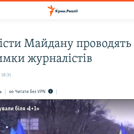
істи Майдану проводять 
имки журналістів
 18:31
ь
Читати без VPN
вали біля «1+1»