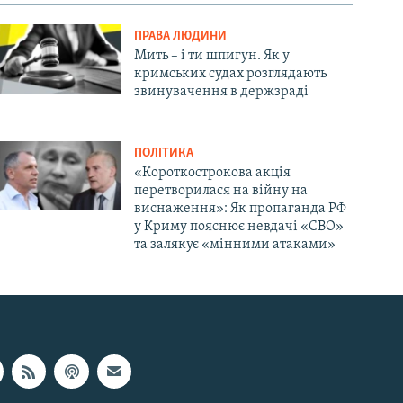
ПРАВА ЛЮДИНИ
Мить – і ти шпигун. Як у
кримських судах розглядають
звинувачення в держзраді
ПОЛІТИКА
«Короткострокова акція
перетворилася на війну на
виснаження»: Як пропаганда РФ
у Криму пояснює невдачі «СВО»
та залякує «мінними атаками»